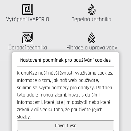
Katalog:
Katalog:
Vytápění IVARTRIO
Tepelná technika
Katalog:
Katalog:
Čerpací technika
Filtrace a úprava vody
Nastavení podmínek pro používání cookies
K analýze naší návštěvnosti využíváme cookies.
Informace o tom, jak náš web používáte,
Spojte se s námi
sdílíme se svými partnery pro analýzy. Partneři
tyto údaje mohou zkombinovat s dalšími
informacemi, které jste jim poskytli nebo které
získali v důsledku toho, že používáte jejich
+420 800 173 965
služby.
info@ivarcs.cz
Ochrana osobních udajů
Povolit vše
Cookies