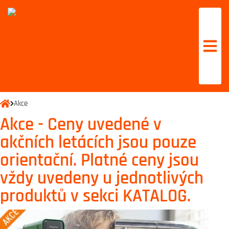
Akce
Akce - Ceny uvedené v
akčních letácích jsou pouze
orientační. Platné ceny jsou
vždy uvedeny u jednotlivých
produktů v sekci KATALOG.