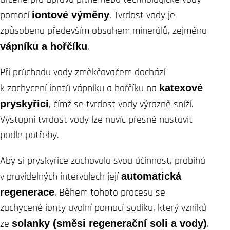
pomocí
iontové výměny
. Tvrdost vody je
způsobena především obsahem minerálů, zejména
vápníku a hořčíku
.
Při průchodu vody změkčovačem dochází
k zachycení iontů vápníku a hořčíku na
katexové
pryskyřici
, čímž se tvrdost vody výrazně sníží.
Výstupní tvrdost vody lze navíc přesně nastavit
podle potřeby.
Aby si pryskyřice zachovala svou účinnost, probíhá
v pravidelných intervalech její
automatická
regenerace
. Během tohoto procesu se
zachycené ionty uvolní pomocí sodíku, který vzniká
ze
solanky (směsi regenerační soli a vody)
.