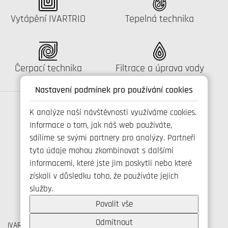
Katalog:
Katalog:
Vytápění IVARTRIO
Tepelná technika
Katalog:
Katalog:
Čerpací technika
Filtrace a úprava vody
Nastavení podmínek pro používání cookies
K analýze naší návštěvnosti využíváme cookies.
Informace o tom, jak náš web používáte,
Spojte se s námi
sdílíme se svými partnery pro analýzy. Partneři
tyto údaje mohou zkombinovat s dalšími
informacemi, které jste jim poskytli nebo které
získali v důsledku toho, že používáte jejich
+420 800 173 965
služby.
info@ivarcs.cz
Ochrana osobních udajů
Povolit vše
Cookies
Odmítnout
IVAR CS spol. s r.o., Velvarská 9, Podhořany, 277 51 Nelahozeves