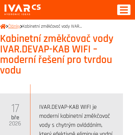
Články
Kabinetní změkčovač vody IVAR…
Kabinetní změkčovač vody
IVAR.DEVAP-KAB WIFI –
moderní řešení pro tvrdou
vodu
17
IVAR.DEVAP-KAB WIFI je
moderní kabinetní změkčovač
bře
2026
vody s chytrým ovládáním,
který efektivně eliminuje vodní