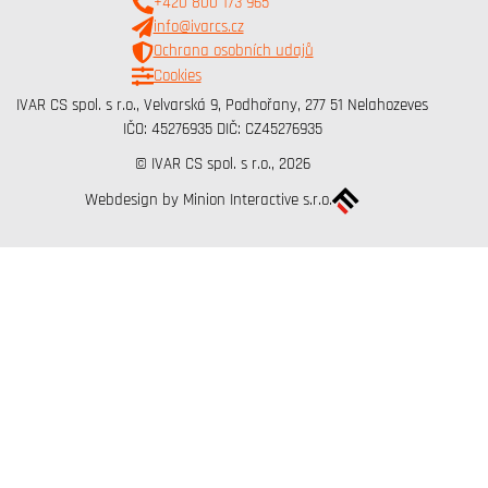
+420 800 173 965
info@ivarcs.cz
Ochrana osobních udajů
Cookies
IVAR CS spol. s r.o., Velvarská 9, Podhořany, 277 51 Nelahozeves
IČO: 45276935 DIČ: CZ45276935
© IVAR CS spol. s r.o., 2026
Webdesign by Minion Interactive s.r.o.