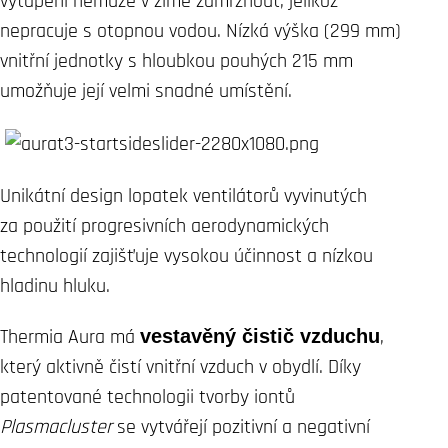
vytápění nemůže v zimě zamrznout, jelikož
nepracuje s otopnou vodou. Nízká výška (299 mm)
vnitřní jednotky s hloubkou pouhých 215 mm
umožňuje její velmi snadné umístění.
Unikátní design lopatek ventilátorů vyvinutých
za použití progresivních aerodynamických
technologií zajišťuje vysokou účinnost a nízkou
hladinu hluku.
Thermia Aura má
vestavěný čistič vzduchu
,
který aktivně čistí vnitřní vzduch v obydlí. Díky
patentované technologii tvorby iontů
Plasmacluster
se vytvářejí pozitivní a negativní