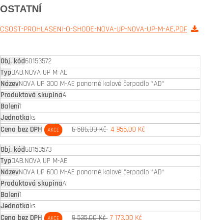
OSTATNÍ
CSOST-PROHLASENI-O-SHODE-NOVA-UP-NOVA-UP-M-AE.PDF
60153572
DAB.NOVA UP M-AE
NOVA UP 300 M-AE ponorné kalové čerpadlo *AD*
A
1
ks
6 586,00 Kč
4 955,00 Kč
AKCE
60153573
DAB.NOVA UP M-AE
NOVA UP 600 M-AE ponorné kalové čerpadlo *AD*
A
1
ks
9 535,00 Kč
7 173,00 Kč
AKCE