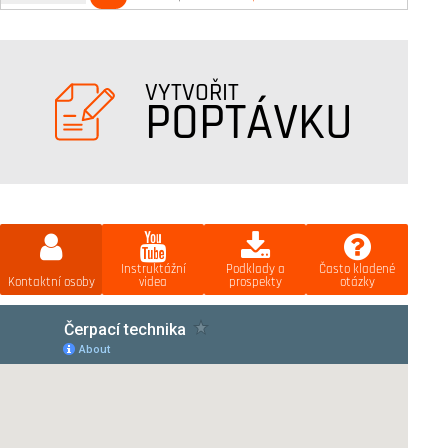
VYTVOŘIT
POPTÁVKU
Instruktážní
Podklady a
Často kladené
Kontaktní osoby
videa
prospekty
otázky