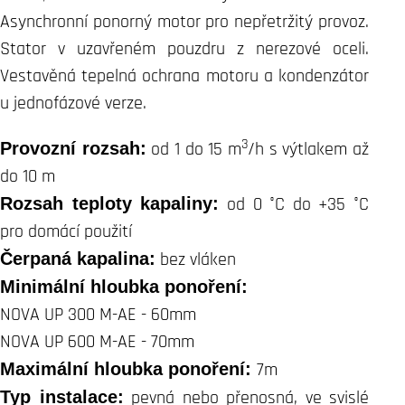
Asynchronní ponorný motor pro nepřetržitý provoz.
Stator v uzavřeném pouzdru z nerezové oceli.
Vestavěná tepelná ochrana motoru a kondenzátor
u jednofázové verze.
3
Provozní rozsah:
od 1 do 15 m
/h s výtlakem až
do 10 m
Rozsah teploty kapaliny:
od 0 °C do +35 °C
pro domácí použití
Čerpaná kapalina:
bez vláken
Minimální hloubka ponoření:
NOVA UP 300 M-AE - 60mm
NOVA UP 600 M-AE - 70mm
Maximální hloubka ponoření:
7m
Typ instalace:
pevná nebo přenosná, ve svislé