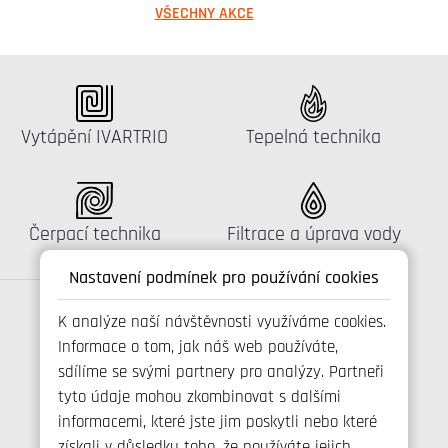
VŠECHNY AKCE
Katalog:
Katalog:
Vytápění IVARTRIO
Tepelná technika
Katalog:
Katalog:
Čerpací technika
Filtrace a úprava vody
Nastavení podmínek pro používání cookies
K analýze naší návštěvnosti využíváme cookies.
Informace o tom, jak náš web používáte,
Spojte se s námi
sdílíme se svými partnery pro analýzy. Partneři
tyto údaje mohou zkombinovat s dalšími
informacemi, které jste jim poskytli nebo které
získali v důsledku toho, že používáte jejich