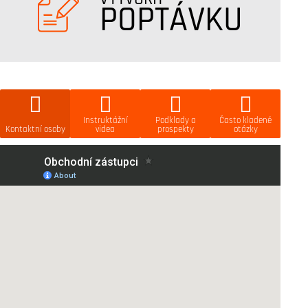
POPTÁVKU
Instruktážní
Podklady a
Často kladené
Kontaktní osoby
videa
prospekty
otázky