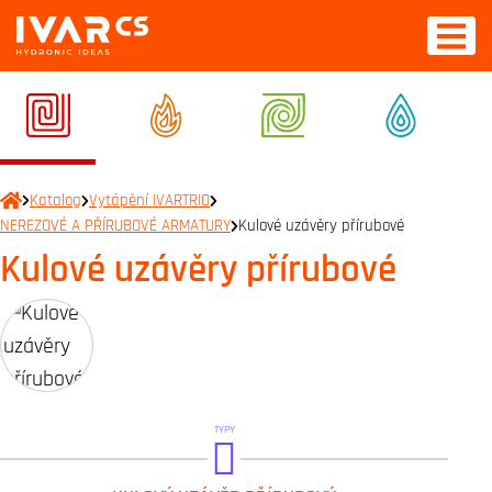
Katalog
Vytápění IVARTRIO
NEREZOVÉ A PŘÍRUBOVÉ ARMATURY
Kulové uzávěry přírubové
Kulové uzávěry přírubové
TYPY
BRA.B1.000