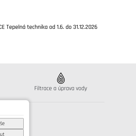
E Tepelná technika od 1.6. do 31.12.2026
Katalog:
Filtrace a úprava vody
vše
ut