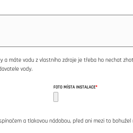
y a máte vodu z vlastního zdroje je třeba ho nechat zho
davatele vody.
*
FOTO MÍSTA INSTALACE
m spínačem a tlakovou nádobou, před ani mezi to bohuže