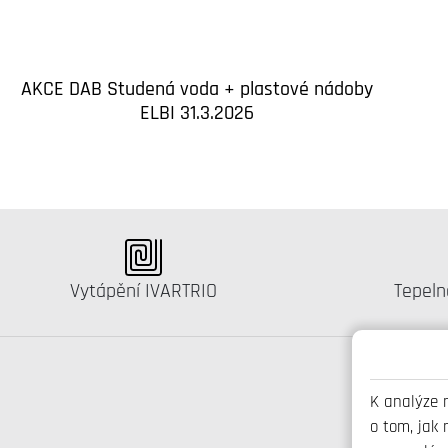
AKCE DAB Studená voda + plastové nádoby
ELBI 31.3.2026
Katalog:
Katalo
Vytápění IVARTRIO
Tepeln
K analýze 
o tom, jak 