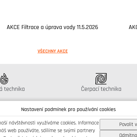
AKCE Filtrace a úprava vody 11.5.2026
AKC
VŠECHNY AKCE
g:
Katalog:
á technika
Čerpací technika
Nastavení podmínek pro používání cookies
naší návštěvnosti využíváme cookies. Informace
Povolit 
Spojte se s námi
náš web používáte, sdílíme se svými partnery
Odmítno