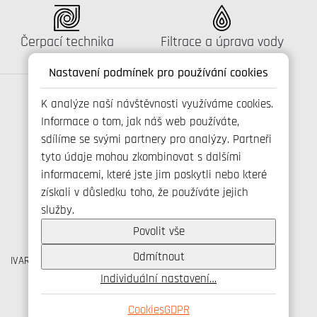
Katalog:
Katalog:
Čerpací technika
Filtrace a úprava vody
Nastavení podmínek pro používání cookies
K analýze naší návštěvnosti využíváme cookies.
Informace o tom, jak náš web používáte,
Spojte se s námi
sdílíme se svými partnery pro analýzy. Partneři
tyto údaje mohou zkombinovat s dalšími
informacemi, které jste jim poskytli nebo které
získali v důsledku toho, že používáte jejich
+420 800 173 965
služby.
info@ivarcs.cz
Ochrana osobních udajů
Povolit vše
Cookies
Odmítnout
IVAR CS spol. s r.o., Velvarská 9, Podhořany, 277 51 Nelahozeves
IČO: 45276935 DIČ: CZ45276935
Individuální nastavení…
© IVAR CS spol. s r.o., 2026
Cookies
GDPR