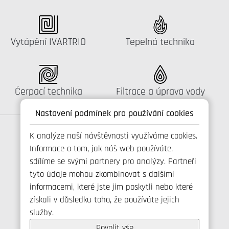
Katalog:
Katalog:
Vytápění IVARTRIO
Tepelná technika
Katalog:
Katalog:
Čerpací technika
Filtrace a úprava vody
Nastavení podmínek pro používání cookies
K analýze naší návštěvnosti využíváme cookies.
Informace o tom, jak náš web používáte,
Spojte se s námi
sdílíme se svými partnery pro analýzy. Partneři
tyto údaje mohou zkombinovat s dalšími
informacemi, které jste jim poskytli nebo které
získali v důsledku toho, že používáte jejich
+420 800 173 965
služby.
info@ivarcs.cz
Ochrana osobních udajů
Povolit vše