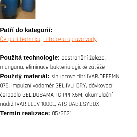
Patří do kategorií:
Čerpací technika
Filtrace a úprava vody
Použitá technologie:
odstranění železa,
manganu, eliminace bakteriologické zátěže
Použitý materiál:
sloupcové filtr IVAR.DEFEMN
075, impulzní vodoměr GEL.IVLI DRY, dávkovací
čerpadlo GEL.DOSAMATIC PPI X5M, akumulační
nádrž IVAR.ELCV 1000L, ATS DAB.ESYBOX
Termín realizace:
05/2021