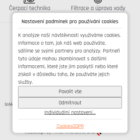
Katalog:
Katalog:
Čerpací technika
Filtrace a úprava vody
Nastavení podmínek pro používání cookies
K analýze naší návštěvnosti využíváme cookies.
Informace o tom, jak náš web používáte,
Spojte se s námi
sdílíme se svými partnery pro analýzy. Partneři
tyto údaje mohou zkombinovat s dalšími
informacemi, které jste jim poskytli nebo které
získali v důsledku toho, že používáte jejich
+420 800 173 965
služby.
info@ivarcs.cz
Ochrana osobních udajů
Povolit vše
Cookies
Odmítnout
IVAR CS spol. s r.o., Velvarská 9, Podhořany, 277 51 Nelahozeves
IČO: 45276935 DIČ: CZ45276935
Individuální nastavení…
© IVAR CS spol. s r.o., 2026
Cookies
GDPR
Webdesign by Minion Interactive s.r.o.