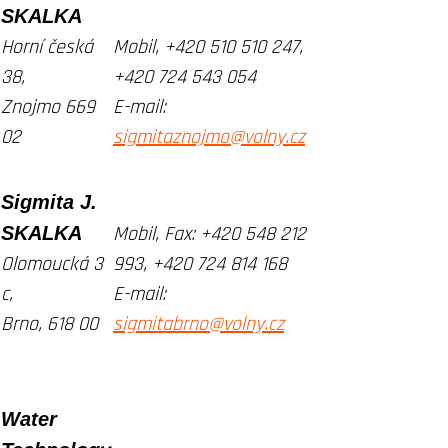
SKALKA
Horní česká
Mobil,
+420 510 510 247,
38,
+420 724 543 054
Znojmo 669
E-mail:
02
sigmitaznojmo@volny.cz
Sigmita J.
SKALKA
Mobil, Fax:
+420 548 212
Olomoucká 3
993, +420 724 814 168
c,
E-mail:
Brno, 618 00
sigmitabrno@volny.cz
Water