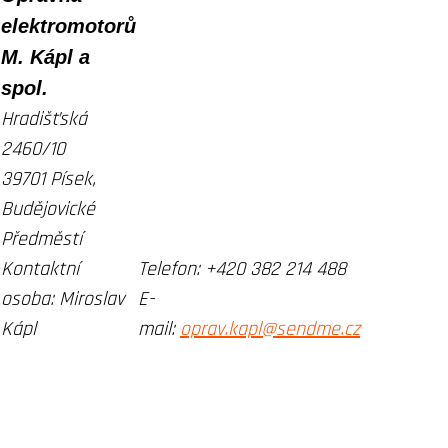
elektromotorů
M. Kápl a
spol.
Hradišťská
2460/10
39701 Písek,
Budějovické
Předměstí
Kontaktní
Telefon:
+420 382 214 488
osoba:
Miroslav
E-
Kápl
mail:
oprav.kapl@sendme.cz