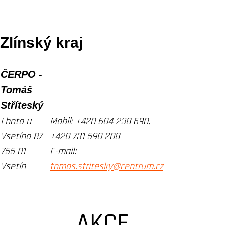
Zlínský kraj
ČERPO -
Tomáš
Stříteský
Lhota u
Mobil:
+420 604 238 690,
Vsetína 87
+420 731 590 208
755 01
E-mail:
Vsetín
tomas.stritesky@centrum.cz
AKCE