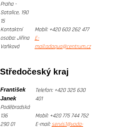
Praha -
Satalice, 190
15
Kontaktní
Mobil:
+420 603 262 477
osoba: Jiřina
E-
Vaňková
mail:adaqua@centrum.cz
Středočeský kraj
František
Telefon:
+420 325 630
Janek
401
Poděbradská
136
Mobil:
+420 775 744 752
290 01
E-mail:
servis1@voda-