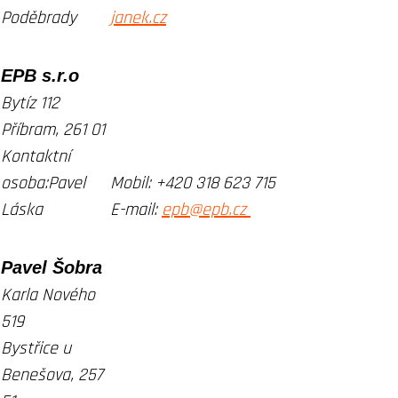
Poděbrady
janek.cz
EPB s.r.o
Bytíz 112
Příbram, 261 01
Kontaktní
osoba:Pavel
Mobil:
+420 318 623 715
Láska
E-mail:
epb@epb.cz
Pavel Šobra
Karla Nového
519
Bystřice u
Benešova, 257