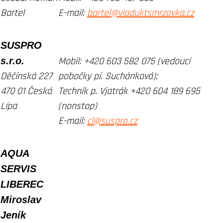
Bartel
E-mail:
bartel@viaduktsmrzovka.cz
SUSPRO
s.r.o.
Mobil:
+420 603 582 075 (vedoucí
Děčínská 227
pobočky pí. Suchánková);
470 01 Česká
Technik p. Vjatrák +420 604 189 695
Lípa
(nonstop)
E-mail:
cl@suspro.cz
AQUA
SERVIS
LIBEREC
Miroslav
Jeník