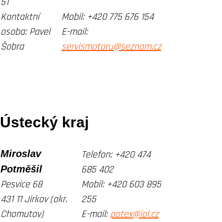
51
Kontaktní
Mobil:
+420 775 676 154
osoba: Pavel
E-mail:
Šobra
servismotoru@seznam.cz
Ústecký kraj
Miroslav
Telefon:
+420 474
Potměšil
685 402
Pesvice 68
Mobil:
+420 603 895
431 11 Jirkov (okr.
255
Chomutov)
E-mail:
potex@iol.cz