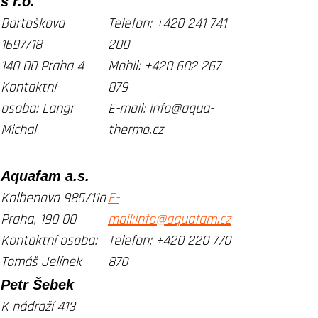
s r.o.
Bartoškova
Telefon:
+420 241 741
1697/18
200
140 00 Praha 4
Mobil:
+420 602 267
Kontaktní
879
osoba:
Langr
E-mail: info@aqua-
Michal
thermo.cz
Aquafam a.s.
Kolbenova 985/11a
E-
Praha, 190 00
mail:info@aquafam.cz
Kontaktní osoba:
Telefon: +420 220 770
Tomáš Jelínek
870
Petr Šebek
K nádraží 413