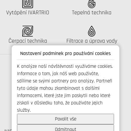
Katalog:
Katalog:
Vytápění IVARTRIO
Tepelná technika
Katalog:
Katalog:
Čerpací technika
Filtrace a úprava vody
Nastavení podmínek pro používání cookies
K analýze naší návštěvnosti využíváme cookies.
Informace o tom, jak náš web používáte,
Spojte se s námi
sdílíme se svými partnery pro analýzy. Partneři
tyto údaje mohou zkombinovat s dalšími
informacemi, které jste jim poskytli nebo které
získali v důsledku toho, že používáte jejich
+420 800 173 965
služby.
info@ivarcs.cz
Ochrana osobních udajů
Povolit vše
Cookies
Odmítnout