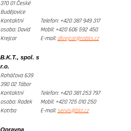
370 01 České
Budějovice
Kontaktní
Telefon
:
+420 387 949 317
osoba:
David
Mobil: +420 606 592 450
Krejcar
E-mail:
dkrejcar@robks.cz
B.K.T., spol. s
r.o.
Roháčova 639
390 02 Tábor
Kontaktní
Telefon:
+420 381 253 797
osoba:
Radek
Mobil: +420 725 010 250
Kotrba
E-mail:
servis@bkt.cz
Opravna