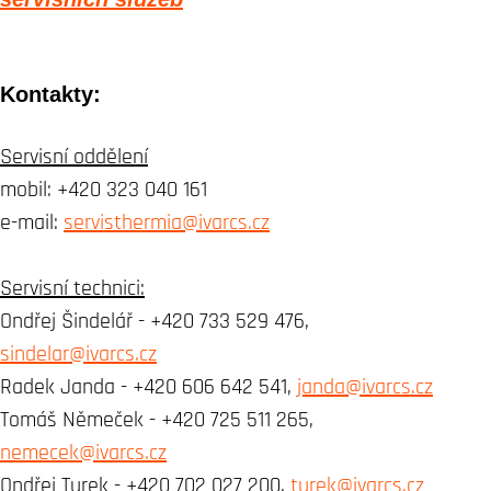
Kontakty:
Servisní oddělení
mobil:
+420 323 040 161
e-mail:
servisthermia@ivarcs.cz
Servisní technici:
Ondřej Šindelář -
+420 733 529 476
,
sindelar@ivarcs.cz
Radek Janda -
+420 606 642 541
,
janda@ivarcs.cz
Tomáš Němeček -
+420 725 511 265
,
nemecek@ivarcs.cz
Ondřej Turek -
+420 702 027 200
,
turek@ivarcs.cz