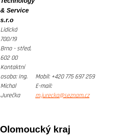
Technology
& Service
s.r.o
Lidická
700/19
Brno - střed,
602 00
Kontaktní
osoba:
Ing.
Mobil:
+420 775 697 259
Michal
E-mail:
Jurečka
m.jurecka@seznam.cz
Olomoucký kraj