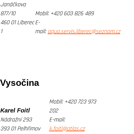
Janáčkova
877/10
Mobil:
+420 603 826 489
460 01 Liberec
E-
1
mail:
aqua.servis.liberec@seznam.cz
Vysočina
Mobil:
+420 723 973
Karel Foitl
202
Nádražní 293
E-mail:
393 01 Pelhřimov
k.foitl@atlas.cz