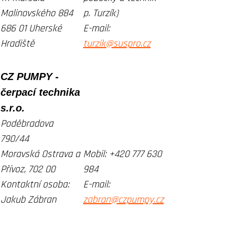
Malinovského 884
p. Turzík)
686 01 Uherské
E-mail:
Hradiště
turzik@suspro.cz
CZ PUMPY -
čerpací technika
s.r.o.
Poděbradova
790/44
Moravská Ostrava a
Mobil:
+420 777 630
Přívoz, 702 00
984
Kontaktní osoba:
E-mail:
Jakub Zábran
zabran@czpumpy.cz