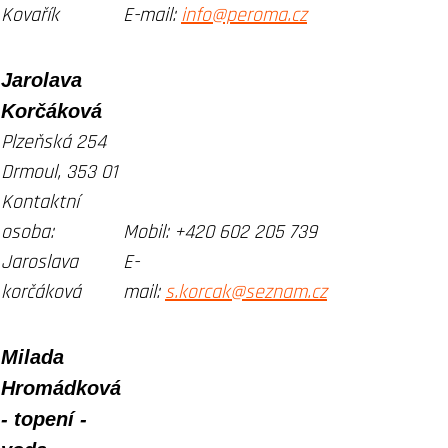
Kovařík
E-mail:
info@peroma.cz
Jarolava
Korčáková
Plzeňská 254
Drmoul, 353 01
Kontaktní
osoba:
Mobil:
+420 602 205 739
Jaroslava
E-
korčáková
mail:
s.korcak@seznam.cz
Milada
Hromádková
- topení -