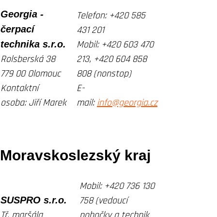
Georgia -
Telefon:
+420 585
čerpací
431 201
technika s.r.o.
Mobil:
+420 603 470
Rolsberská 38
213, +420 604 858
779 00 Olomouc
808 (nonstop)
Kontaktní
E-
osoba:
Jiří Marek
mail:
info@georgia.cz
Moravskoslezský kraj
Mobil:
+420 736 130
SUSPRO s.r.o.
758 (vedoucí
Tř. maršála
pobočky a technik