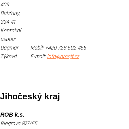
409
Dobřany,
334 41
Kontakní
osoba:
Dagmar
Mobil:
+420 728 502 456
Zýková
E-mail:
info@droojf.cz
Jihočeský kraj
ROB k.s.
Riegrova 877/65