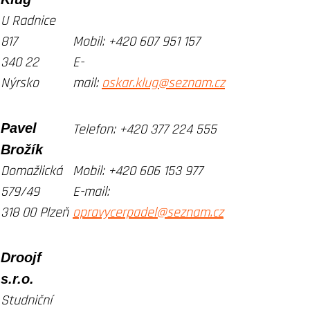
U Radnice
817
Mobil:
+420 607 951 157
340 22
E-
Nýrsko
mail:
oskar.klug@seznam.cz
Pavel
Telefon:
+420 377 224 555
Brožík
Domažlická
Mobil:
+420 606 153 977
579/49
E-mail:
318 00 Plzeň
opravycerpadel@seznam.cz
Droojf
s.r.o.
Studniční