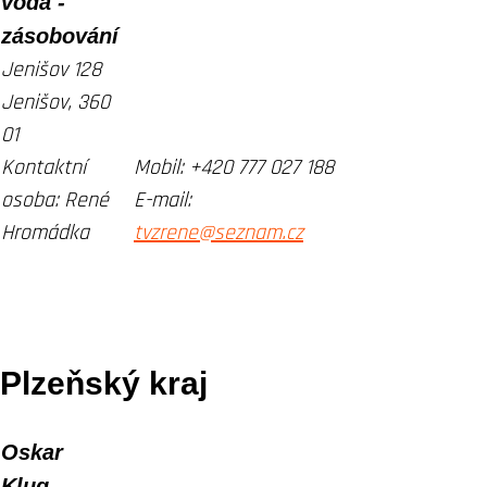
voda -
zásobování
Jenišov 128
Jenišov, 360
01
Kontaktní
Mobil:
+420 777 027 188
osoba:
René
E-mail:
Hromádka
tvzrene@seznam.cz
Plzeňský kraj
Oskar
Klug