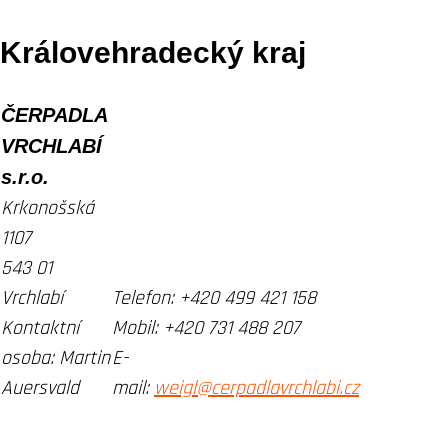
Královehradecký kraj
ČERPADLA
VRCHLABÍ
s.r.o.
Krkonošská
1107
543 01
Vrchlabí
Telefon:
+420 499 421 158
Kontaktní
Mobil:
+420 731 488 207
osoba:
Martin
E-
Auersvald
mail:
weigl@cerpadlavrchlabi.cz