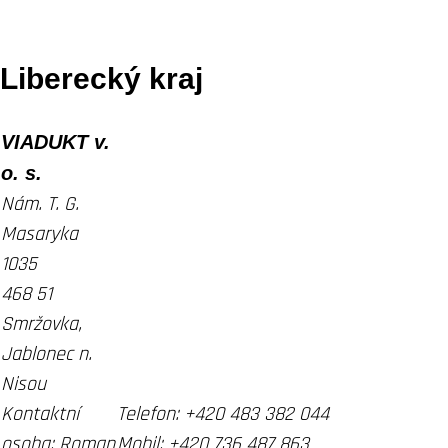
Liberecký kraj
VIADUKT v.
o. s.
Nám. T. G.
Masaryka
1035
468 51
Smržovka,
Jablonec n.
Nisou
Kontaktní
Telefon:
+420 483 382 044
osoba:
Roman
Mobil:
+420 736 487 863