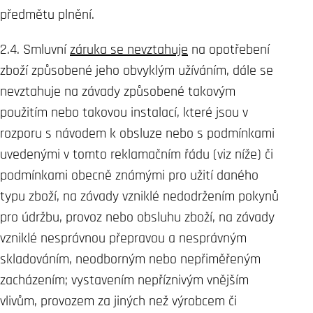
předmětu plnění.
2.4. Smluvní
záruka se nevztahuje
na opotřebení
zboží způsobené jeho obvyklým užíváním, dále se
nevztahuje na závady způsobené takovým
použitím nebo takovou instalací, které jsou v
rozporu s návodem k obsluze nebo s podmínkami
uvedenými v tomto reklamačním řádu (viz níže) či
podmínkami obecně známými pro užití daného
typu zboží, na závady vzniklé nedodržením pokynů
pro údržbu, provoz nebo obsluhu zboží, na závady
vzniklé nesprávnou přepravou a nesprávným
skladováním, neodborným nebo nepřiměřeným
zacházením; vystavením nepříznivým vnějším
vlivům, provozem za jiných než výrobcem či