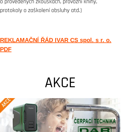
o provedených zkouškách, provozní knihy,
protokoly o zaškolení obsluhy atd.)
REKLAMAČNÍ ŘÁD IVAR CS spol. s r. o.
PDF
AKCE