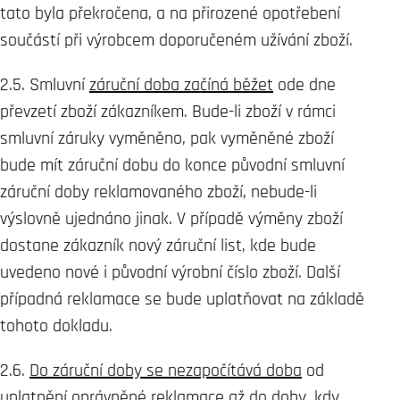
tato byla překročena, a na přirozené opotřebení
součástí při výrobcem doporučeném užívání zboží.
2.5. Smluvní
záruční doba začíná běžet
ode dne
převzetí zboží zákazníkem. Bude-li zboží v rámci
smluvní záruky vyměněno, pak vyměněné zboží
bude mít záruční dobu do konce původní smluvní
záruční doby reklamovaného zboží, nebude-li
výslovně ujednáno jinak. V případě výměny zboží
dostane zákazník nový záruční list, kde bude
uvedeno nové i původní výrobní číslo zboží. Další
případná reklamace se bude uplatňovat na základě
tohoto dokladu.
2.6.
Do záruční doby se nezapočítává doba
od
uplatnění oprávněné reklamace až do doby, kdy