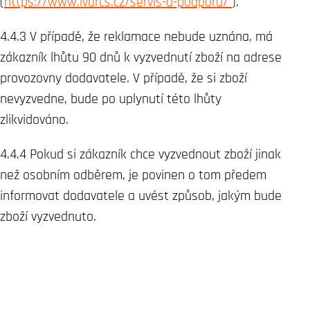
(
https://www.ivarcs.cz/servis-a-podpora/
).
4.4.3 V případě, že reklamace nebude uznána, má
zákazník lhůtu 90 dnů k vyzvednutí zboží na adrese
provozovny dodavatele. V případě, že si zboží
nevyzvedne, bude po uplynutí této lhůty
zlikvidováno.
4.4.4 Pokud si zákazník chce vyzvednout zboží jinak
než osobním odběrem, je povinen o tom předem
informovat dodavatele a uvést způsob, jakým bude
zboží vyzvednuto.