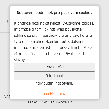
Nastavení podmínek pro používání cookies
Katalog:
Katalog:
Čerpací technika
Filtrace a úprava vody
K analýze naší návštěvnosti využíváme cookies.
Informace o tom, jak náš web používáte,
sdílíme se svými partnery pro analýzy. Partneři
tyto údaje mohou zkombinovat s dalšími
informacemi, které jste jim poskytli nebo které
Spojte se s námi
získali v důsledku toho, že používáte jejich
služby.
Povolit vše
+420 800 173 965
Odmítnout
info@ivarcs.cz
Individuální nastavení…
Ochrana osobních udajů
Cookies
Cookies
GDPR
IVAR CS spol. s r.o., Velvarská 9, Podhořany, 277 51 Nelahozeves
IČO: 45276935 DIČ: CZ45276935