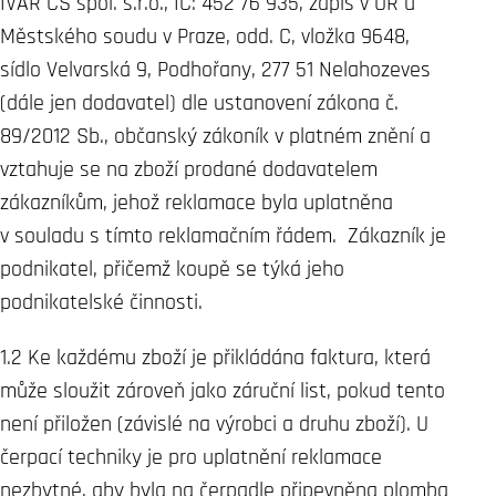
IVAR CS spol. s.r.o., IČ: 452 76 935, zápis v OR u
Městského soudu v Praze, odd. C, vložka 9648,
sídlo Velvarská 9, Podhořany, 277 51 Nelahozeves
(dále jen dodavatel) dle ustanovení zákona č.
89/2012 Sb., občanský zákoník v platném znění a
vztahuje se na zboží prodané dodavatelem
zákazníkům, jehož reklamace byla uplatněna
v souladu s tímto reklamačním řádem. Zákazník je
podnikatel, přičemž koupě se týká jeho
podnikatelské činnosti.
1.2 Ke každému zboží je přikládána faktura, která
může sloužit zároveň jako záruční list, pokud tento
není přiložen (závislé na výrobci a druhu zboží). U
čerpací techniky je pro uplatnění reklamace
nezbytné, aby byla na čerpadle připevněna plomba