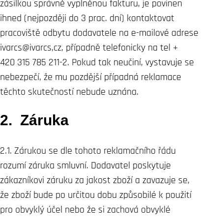
zásilkou správně vyplněnou fakturu, je povinen
ihned (nejpozději do 3 prac. dní) kontaktovat
pracoviště odbytu dodavatele na e-mailové adrese
ivarcs@ivarcs,cz, případně telefonicky na tel +
420 315 785 211-2. Pokud tak neučiní, vystavuje se
nebezpečí, že mu pozdější případná reklamace
těchto skutečností nebude uznána.
2. Záruka
2.1. Zárukou se dle tohoto reklamačního řádu
rozumí záruka smluvní. Dodavatel poskytuje
zákazníkovi záruku za jakost zboží a zavazuje se,
že zboží bude po určitou dobu způsobilé k použití
pro obvyklý účel nebo že si zachová obvyklé