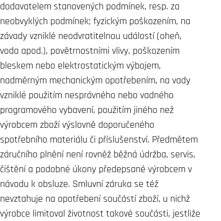
dodavatelem stanovených podmínek, resp. za
neobvyklých podmínek; fyzickým poškozením, na
závady vzniklé neodvratitelnou událostí (oheň,
voda apod.), povětrnostními vlivy, poškozením
bleskem nebo elektrostatickým výbojem,
nadměrným mechanickým opotřebením, na vady
vzniklé použitím nesprávného nebo vadného
programového vybavení, použitím jiného než
výrobcem zboží výslovně doporučeného
spotřebního materiálu či příslušenství. Předmětem
záručního plnění není rovněž běžná údržba, servis,
čištění a podobné úkony předepsané výrobcem v
návodu k obsluze. Smluvní záruka se též
nevztahuje na opotřebení součástí zboží, u nichž
výrobce limitoval životnost takové součásti, jestliže