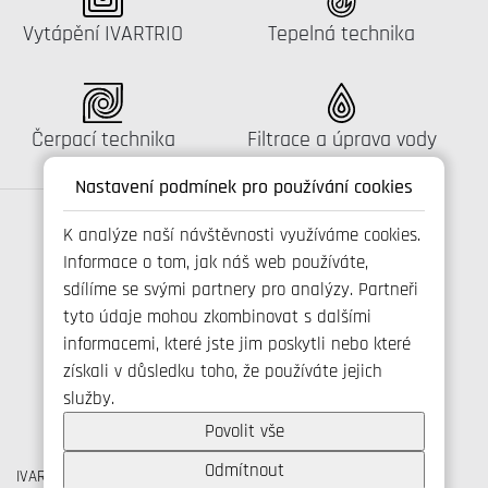
Katalog:
Katalog:
Vytápění IVARTRIO
Tepelná technika
Katalog:
Katalog:
Čerpací technika
Filtrace a úprava vody
Nastavení podmínek pro používání cookies
K analýze naší návštěvnosti využíváme cookies.
Informace o tom, jak náš web používáte,
Spojte se s námi
sdílíme se svými partnery pro analýzy. Partneři
tyto údaje mohou zkombinovat s dalšími
informacemi, které jste jim poskytli nebo které
získali v důsledku toho, že používáte jejich
+420 800 173 965
služby.
info@ivarcs.cz
Ochrana osobních udajů
Povolit vše
Cookies
Odmítnout
IVAR CS spol. s r.o., Velvarská 9, Podhořany, 277 51 Nelahozeves