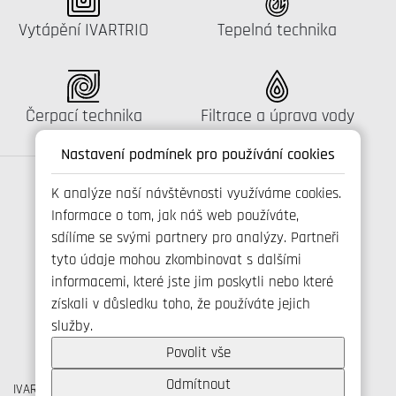
Katalog:
Katalog:
Vytápění IVARTRIO
Tepelná technika
Katalog:
Katalog:
Čerpací technika
Filtrace a úprava vody
Nastavení podmínek pro používání cookies
K analýze naší návštěvnosti využíváme cookies.
Informace o tom, jak náš web používáte,
Spojte se s námi
sdílíme se svými partnery pro analýzy. Partneři
tyto údaje mohou zkombinovat s dalšími
informacemi, které jste jim poskytli nebo které
získali v důsledku toho, že používáte jejich
+420 800 173 965
služby.
info@ivarcs.cz
Ochrana osobních udajů
Povolit vše
Cookies
Odmítnout
IVAR CS spol. s r.o., Velvarská 9, Podhořany, 277 51 Nelahozeves