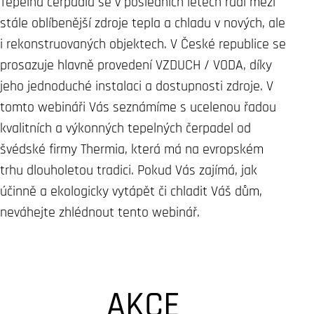
Tepelná čerpadla se v posledních letech řadí mezi
stále oblíbenější zdroje tepla a chladu v nových, ale
i rekonstruovaných objektech. V České republice se
prosazuje hlavně provedení VZDUCH / VODA, díky
jeho jednoduché instalaci a dostupnosti zdroje. V
tomto webináři Vás seznámíme s ucelenou řadou
kvalitních a výkonných tepelných čerpadel od
švédské firmy Thermia, která má na evropském
trhu dlouholetou tradici. Pokud Vás zajímá, jak
účinně a ekologicky vytápět či chladit Váš dům,
neváhejte zhlédnout tento webinář.
AKCE