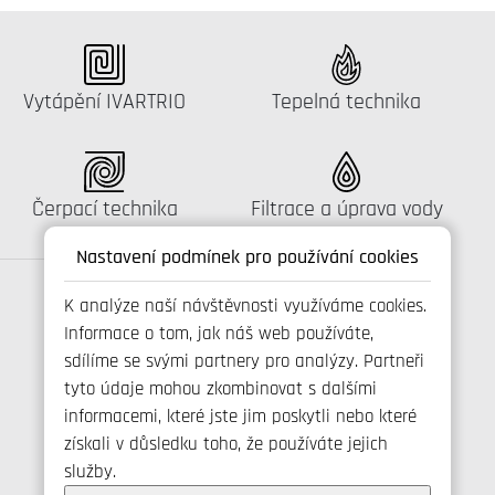
Katalog:
Katalog:
Vytápění IVARTRIO
Tepelná technika
Katalog:
Katalog:
Čerpací technika
Filtrace a úprava vody
Nastavení podmínek pro používání cookies
K analýze naší návštěvnosti využíváme cookies.
Informace o tom, jak náš web používáte,
Spojte se s námi
sdílíme se svými partnery pro analýzy. Partneři
tyto údaje mohou zkombinovat s dalšími
informacemi, které jste jim poskytli nebo které
získali v důsledku toho, že používáte jejich
+420 800 173 965
služby.
info@ivarcs.cz