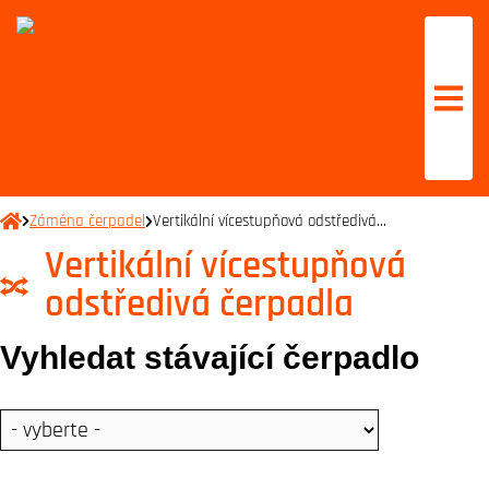
Záměna čerpadel
Vertikální vícestupňová odstředivá…
Vertikální vícestupňová
odstředivá čerpadla
Vyhledat stávající čerpadlo