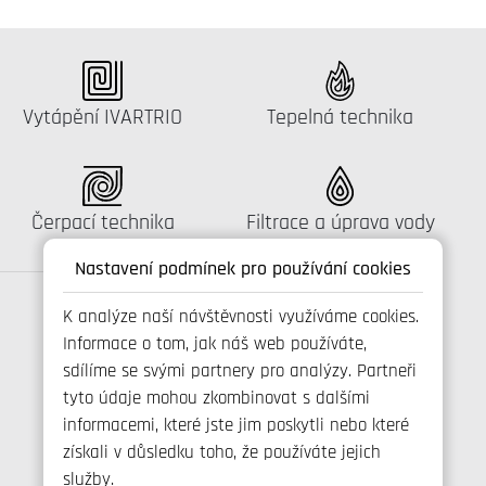
Katalog:
Katalog:
Vytápění IVARTRIO
Tepelná technika
Katalog:
Katalog:
Čerpací technika
Filtrace a úprava vody
Nastavení podmínek pro používání cookies
K analýze naší návštěvnosti využíváme cookies.
Informace o tom, jak náš web používáte,
Spojte se s námi
sdílíme se svými partnery pro analýzy. Partneři
tyto údaje mohou zkombinovat s dalšími
informacemi, které jste jim poskytli nebo které
získali v důsledku toho, že používáte jejich
+420 800 173 965
služby.
info@ivarcs.cz