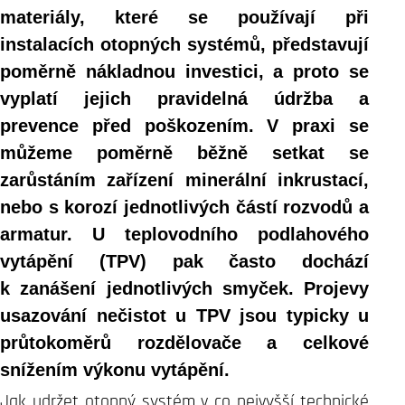
materiály, které se používají při
instalacích otopných systémů, představují
poměrně nákladnou investici, a proto se
vyplatí jejich pravidelná údržba a
prevence před poškozením. V praxi se
můžeme poměrně běžně setkat se
zarůstáním zařízení minerální inkrustací,
nebo s korozí jednotlivých částí rozvodů a
armatur. U teplovodního podlahového
vytápění (TPV) pak často dochází
k zanášení jednotlivých smyček. Projevy
usazování nečistot u TPV jsou typicky u
průtokoměrů rozdělovače a celkové
snížením výkonu vytápění.
Jak udržet otopný systém v co nejvyšší technické