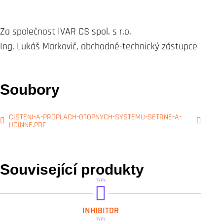
Za společnost IVAR CS spol. s r.o.
Ing. Lukáš Markovič, obchodně-technický zástupce
Soubory
CISTENI-A-PROPLACH-OTOPNYCH-SYSTEMU-SETRNE-A-
UCINNE.PDF
Související produkty
TYPY
GEL.LONG LIFE 100
INHIBITOR
GEL.LONG LIFE 100 TEST
TYPY