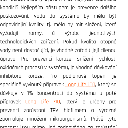
kondici? Nejlepším přístupem je prevence dalšího
poškozování. Voda do systému by měla být
odpovídající kvality, tj. měla by mít složení, které
vyžadují normy, či výrobci jednotlivých
technologických zařízení. Pokud kvalita otopné
vody není dostačující, je vhodné zařadit její cílenou
úpravu. Pro prevenci koroze, snížení rychlosti
oxidačních procesů v systému, je vhodné dávkování
inhibitoru koroze. Pro podlahové topení je
speciálně vyvinutý přípravek
Long Life 100
, který se
dávkuje v 1% koncentraci do systému a poté
přípravek
Long Life 710
, který je určený pro
prevenci zarůstání TPV biofilmem a výrazně
zpomaluje množení mikroorganismů. Právě tyto
procesy jsou mimo jiné zodpovědné za zarůstání