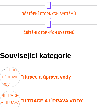
GEL.TEST KIT INHIBITOR
GEL.LONG LIFE 710
OŠETŘENÍ OTOPNÝCH SYSTÉMŮ
GEL.TEST KIT BIO
TYPY
GEL.LONG LIFE 800
ČIŠTĚNÍ OTOPNÝCH SYSTÉMŮ
Související kategorie
Filtrace a úprava vody
FILTRACE A ÚPRAVA VODY