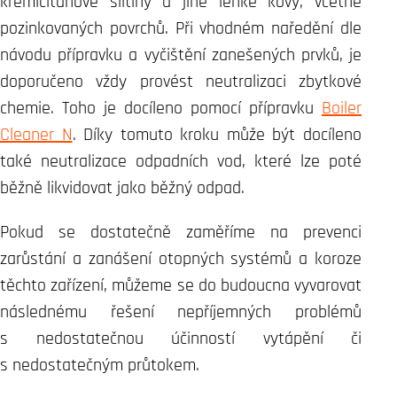
křemičitanové slitiny a jiné lehké kovy, včetně
pozinkovaných povrchů. Při vhodném naředění dle
návodu přípravku a vyčištění zanešených prvků, je
doporučeno vždy provést neutralizaci zbytkové
chemie. Toho je docíleno pomocí přípravku
Boiler
Cleaner N
. Díky tomuto kroku může být docíleno
také neutralizace odpadních vod, které lze poté
běžně likvidovat jako běžný odpad.
Pokud se dostatečně zaměříme na prevenci
zarůstání a zanášení otopných systémů a koroze
těchto zařízení, můžeme se do budoucna vyvarovat
následnému řešení nepříjemných problémů
s nedostatečnou účinností vytápění či
s nedostatečným průtokem.