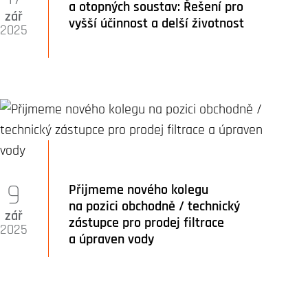
a otopných soustav: Řešení pro
zář
vyšší účinnost a delší životnost
2025
9
Přijmeme nového kolegu
na pozici obchodně / technický
zář
zástupce pro prodej filtrace
2025
a úpraven vody