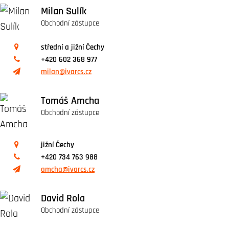
Milan Sulík
Obchodní zástupce
střední a jižní Čechy
+420 602 368 977
milan@ivarcs.cz
Tomáš Amcha
Obchodní zástupce
jižní Čechy
+420 734 763 988
amcha@ivarcs.cz
David Rola
Obchodní zástupce