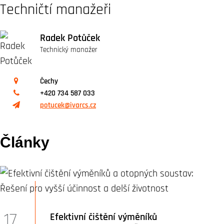
Techničtí manažeři
Radek Potůček
Technický manažer
Čechy
+420 734 587 033
potucek@ivarcs.cz
Články
17
Efektivní čištění výměníků