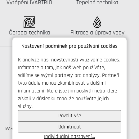
Katalog:
Katalog:
Vytápění IVARTRIO
Tepelná technika
Katalog:
Katalog:
Čerpací technika
Filtrace a úprava vody
Nastavení podmínek pro používání cookies
K analýze naší návštěvnosti využíváme cookies.
Informace o tom, jak náš web používáte,
Spojte se s námi
sdílíme se svými partnery pro analýzy. Partneři
tyto údaje mohou zkombinovat s dalšími
informacemi, které jste jim poskytli nebo které
získali v důsledku toho, že používáte jejich
+420 800 173 965
služby.
info@ivarcs.cz
Ochrana osobních udajů
Povolit vše
Cookies
Odmítnout
IVAR CS spol. s r.o., Velvarská 9, Podhořany, 277 51 Nelahozeves
IČO: 45276935 DIČ: CZ45276935
Individuální nastavení…