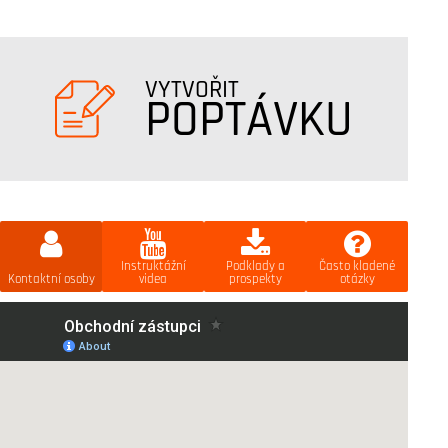
VYTVOŘIT
POPTÁVKU
Instruktážní
Podklady a
Často kladené
Kontaktní osoby
videa
prospekty
otázky