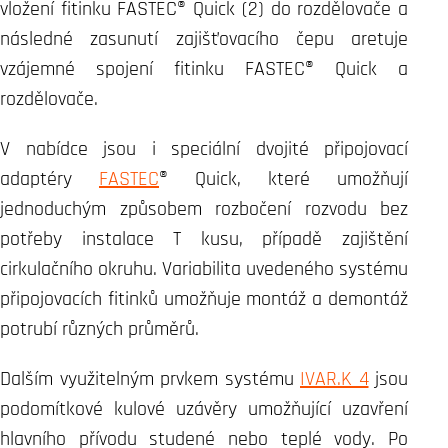
vložení fitinku FASTEC® Quick (2) do rozdělovače a
následné zasunutí zajišťovacího čepu aretuje
vzájemné spojení fitinku FASTEC® Quick a
rozdělovače.
V nabídce jsou i speciální dvojité připojovací
adaptéry
FASTEC
® Quick, které umožňují
jednoduchým způsobem rozbočení rozvodu bez
potřeby instalace T kusu, případě zajištění
cirkulačního okruhu. Variabilita uvedeného systému
připojovacích fitinků umožňuje montáž a demontáž
potrubí různých průměrů.
Dalším využitelným prvkem systému
IVAR.K 4
jsou
podomítkové kulové uzávěry umožňující uzavření
hlavního přívodu studené nebo teplé vody. Po