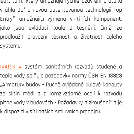
Soft turn, který umožňuje rychlé uzavření průtoku
v úhlu 90° a novou patentovanou technologii Top
Entry® umožňující výměnu vnitřních komponent,
jako jsou ovládací koule a těsnění, čímž lze
prodloužit provozní těsnost a životnost celého
systému.
IVAR.K 4
systém sanitárních rozvodů studené a
teplé vody splňuje požadavky normy ČSN EN 13828
„Armatury budov - Ručně ovládané kulové kohouty
ze slitin mědi a z korozivzdorné oceli k rozvodu
pitné vody v budovách - Požadavky a zkoušení“ a je
k dispozici v síti našich smluvních prodejců.