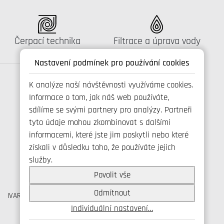
Katalog:
Katalog:
Čerpací technika
Filtrace a úprava vody
Nastavení podmínek pro používání cookies
K analýze naší návštěvnosti využíváme cookies.
Informace o tom, jak náš web používáte,
Spojte se s námi
sdílíme se svými partnery pro analýzy. Partneři
tyto údaje mohou zkombinovat s dalšími
informacemi, které jste jim poskytli nebo které
získali v důsledku toho, že používáte jejich
+420 800 173 965
služby.
info@ivarcs.cz
Ochrana osobních udajů
Povolit vše
Cookies
Odmítnout
IVAR CS spol. s r.o., Velvarská 9, Podhořany, 277 51 Nelahozeves
IČO: 45276935 DIČ: CZ45276935
Individuální nastavení…
© IVAR CS spol. s r.o., 2026