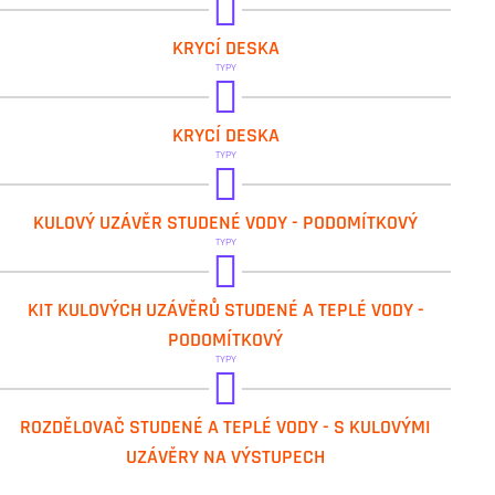
IVAR.KPLB 03
KRYCÍ DESKA
TYPY
IVAR.KPLD 03
KRYCÍ DESKA
TYPY
IVAR.K 4.1
KULOVÝ UZÁVĚR STUDENÉ VODY - PODOMÍTKOVÝ
TYPY
IVAR.K 4.0
KIT KULOVÝCH UZÁVĚRŮ STUDENÉ A TEPLÉ VODY -
PODOMÍTKOVÝ
TYPY
IVAR.K 4.3
ROZDĚLOVAČ STUDENÉ A TEPLÉ VODY - S KULOVÝMI
UZÁVĚRY NA VÝSTUPECH