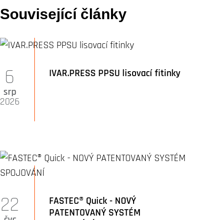
Související články
6
IVAR.PRESS PPSU lisovací fitinky
srp
2026
22
FASTEC® Quick - NOVÝ
PATENTOVANÝ SYSTÉM
čvc