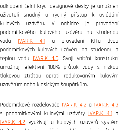
odklopení čelní krycí designové desky je umožněn
uživateli snadný a rychlý přístup k ovládání
kulových uzávěrů. V nabídce je provedení
podomítkového kulového uzávěru na studenou
vodu
IVAR.K 4.1
a provedení KITu dvou
podomítkových kulových uzávěru na studenou a
teplou vodu
IVAR.K 4.0
. Svoji vnitřní konstrukcí
umožňují efektivní 100% průtok vody s nízkou
tlakovou ztrátou oproti redukovaným kulovým
uzávěrům nebo klasickým šoupátkům.
Podomítkové rozdělovače
IVAR.K 4.2
a
IVAR.K 4.3
s podomítkovými kulovými uzávěry
IVAR.K 4.1
a
IVAR.K 4.2
využívají u kulových uzávěrů systém