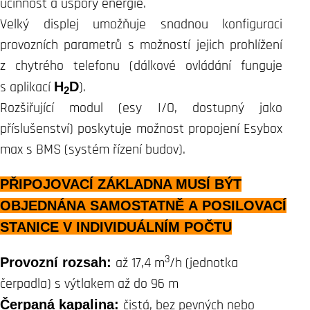
účinnost a úspory energie.
Velký displej umožňuje snadnou konfiguraci
provozních parametrů s možností jejich prohlížení
z chytrého telefonu (dálkové ovládání funguje
s aplikací
H
D
).
2
Rozšiřující modul (esy I/O, dostupný jako
příslušenství) poskytuje možnost propojení Esybox
max s BMS (systém řízení budov).
PŘIPOJOVACÍ ZÁKLADNA MUSÍ BÝT
OBJEDNÁNA SAMOSTATNĚ A
POSILOVACÍ
STANICE
V INDIVIDUÁLNÍM POČTU
3
Provozní rozsah:
až 17,4 m
/h (jednotka
čerpadla) s výtlakem až do 96 m
Čerpaná kapalina:
čistá, bez pevných nebo