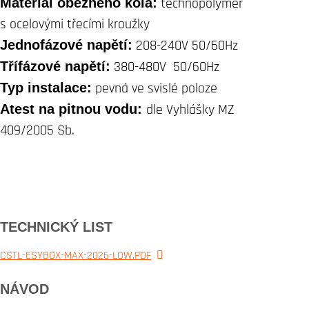
Materiál oběžného kola:
technopolymer
s ocelovými třecími kroužky
Jednofázové napětí:
208-240V 50/60Hz
Třífázové napětí:
380-480V 50/60Hz
Typ instalace:
pevná ve svislé poloze
Atest na pitnou vodu:
dle Vyhlášky MZ
409/2005 Sb.
TECHNICKÝ LIST
CSTL-ESYBOX-MAX-2026-LOW.PDF
NÁVOD