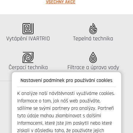
VŠECHNY AKCE
Katalog:
Katalog:
Vytápění IVARTRIO
Tepelná technika
Katalog:
Katalog:
Čerpací technika
Filtrace a úprava vody
Nastavení podmínek pro používání cookies
K analýze naší návštěvnosti využíváme cookies.
Informace o tom, jak náš web používáte,
Spojte se s námi
sdílíme se svými partnery pro analýzy. Partneři
tyto údaje mohou zkombinovat s dalšími
informacemi, které jste jim poskytli nebo které
získali v důsledku toho, že používáte jejich
+420 800 173 965