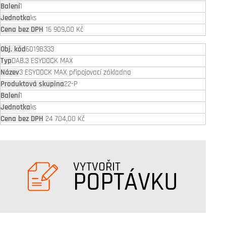
1
ks
16 909,00 Kč
60198333
DAB.3 ESYDOCK MAX
3 ESYDOCK MAX připojovací základna
22-P
1
ks
24 704,00 Kč
VYTVOŘIT
POPTÁVKU