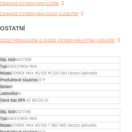
CSNAVOD-ESYBOX-MAX-CZ.PDF
CSNAVOD-ESYBOX-MAX-QUICK-GUIDE.PDF
OSTATNÍ
CSOST-PROHLASENI-O-SHODE-ESYBOX-MAX-PITNA-VODA.PDF
60217358
DAB.ESYBOX MAX
ESYBOX MAX 45/120 M 220-240 čerpací jednotka
22-P
1
ks
62 667,00 Kč
60217356
DAB.ESYBOX MAX
ESYBOX MAX 45/120 T 380-480 čerpací jednotka