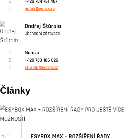
+420 734 761 487
polak@ivarcs.cz
Ondřej Štůrala
Obchodní zástupce
Morava
+420 733 166 626
sturala@ivarcs.cz
Články
ESYBOX MAX – ROZŠÍŘENÍ ŘADY