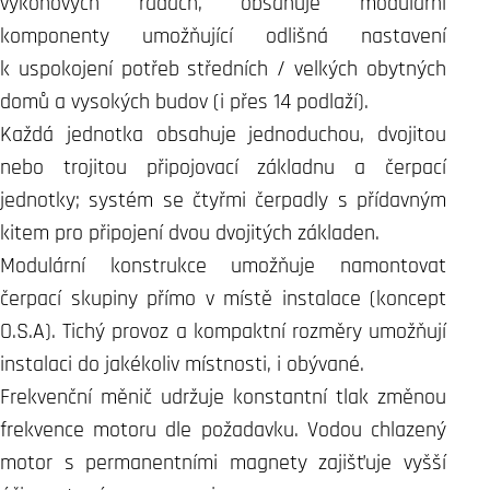
výkonových řadách, obsahuje modulární
komponenty umožňující odlišná nastavení
k uspokojení potřeb středních / velkých obytných
domů a vysokých budov (i přes 14 podlaží).
Každá jednotka obsahuje jednoduchou, dvojitou
nebo trojitou připojovací základnu a čerpací
jednotky; systém se čtyřmi čerpadly s přídavným
kitem pro připojení dvou dvojitých základen.
Modulární konstrukce umožňuje namontovat
čerpací skupiny přímo v místě instalace (koncept
O.S.A). Tichý provoz a kompaktní rozměry umožňují
instalaci do jakékoliv místnosti, i obývané.
Frekvenční měnič udržuje konstantní tlak změnou
frekvence motoru dle požadavku. Vodou chlazený
motor s permanentními magnety zajišťuje vyšší