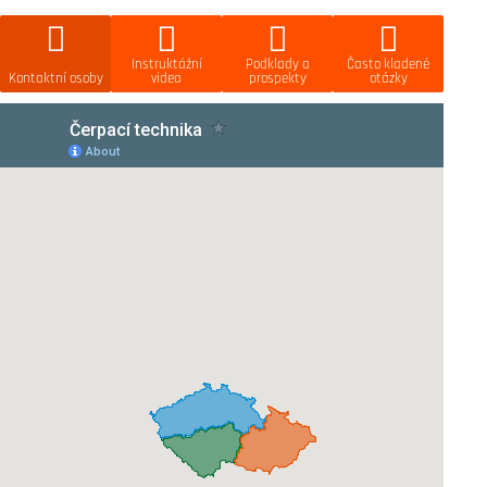
Instruktážní
Podklady a
Často kladené
Kontaktní osoby
videa
prospekty
otázky