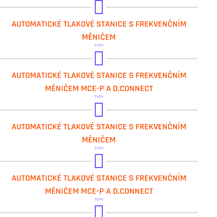
DAB.2 EURO AD
AUTOMATICKÉ TLAKOVÉ STANICE S FREKVENČNÍM
DAB.2 EUROINOX AD
MĚNIČEM
TYPY
DAB.2 JET AD
DAB.2 KVCXE
AUTOMATICKÉ TLAKOVÉ STANICE S FREKVENČNÍM
DAB.3 KVCXE
MĚNIČEM MCE-P A D.CONNECT
TYPY
DAB.2 NKVE MCE/P
AUTOMATICKÉ TLAKOVÉ STANICE S FREKVENČNÍM
DAB.3 NKVE MCE/P
MĚNIČEM
TYPY
DAB.4 NKVE MCE/P
DAB.2 NKVE
AUTOMATICKÉ TLAKOVÉ STANICE S FREKVENČNÍM
DAB.3 NKVE
MĚNIČEM MCE-P A D.CONNECT
TYPY