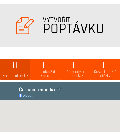
VYTVOŘIT
POPTÁVKU
Instruktážní
Podklady a
Často kladené
Kontaktní osoby
videa
prospekty
otázky