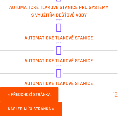
DAB.AQUATWIN TOP
AUTOMATICKÉ TLAKOVÉ STANICE PRO SYSTÉMY
S VYUŽITÍM DEŠŤOVÉ VODY
TYPY
DAB.2 KVC
AUTOMATICKÉ TLAKOVÉ STANICE
DAB.3 KVC
TYPY
DAB.2 KV
AUTOMATICKÉ TLAKOVÉ STANICE
TYPY
DAB.2 NKV
AUTOMATICKÉ TLAKOVÉ STANICE
DAB.3 NKV
1
2
« PŘEDCHOZÍ STRÁNKA
DAB.4 NKV
NÁSLEDUJÍCÍ STRÁNKA »