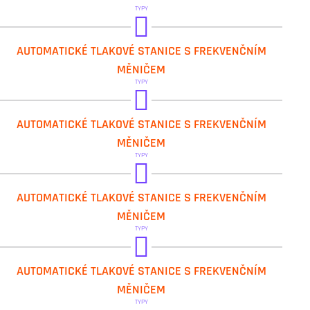
TYPY
DAB.2 ESYDOCK MAX
AUTOMATICKÉ TLAKOVÉ STANICE S FREKVENČNÍM
DAB.3 ESYDOCK MAX
MĚNIČEM
TYPY
DAB.ESYBOX MAX
DAB.ESYDOCK MAX
DAB.ESYBOX
AUTOMATICKÉ TLAKOVÉ STANICE S FREKVENČNÍM
MĚNIČEM
TYPY
DAB.ESYBOX
AUTOMATICKÉ TLAKOVÉ STANICE S FREKVENČNÍM
DAB.ESYTWIN
MĚNIČEM
TYPY
DAB.ESYTWIN MINI
DAB.2 KVC AD
AUTOMATICKÉ TLAKOVÉ STANICE S FREKVENČNÍM
DAB.3 KVC AD
MĚNIČEM
TYPY