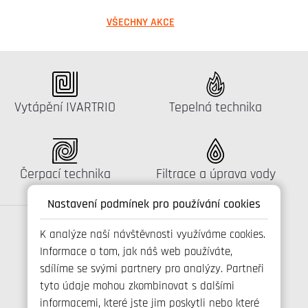
VŠECHNY AKCE
Katalog:
Katalog:
Vytápění IVARTRIO
Tepelná technika
Katalog:
Katalog:
Čerpací technika
Filtrace a úprava vody
Nastavení podmínek pro používání cookies
K analýze naší návštěvnosti využíváme cookies.
Informace o tom, jak náš web používáte,
Spojte se s námi
sdílíme se svými partnery pro analýzy. Partneři
tyto údaje mohou zkombinovat s dalšími
informacemi, které jste jim poskytli nebo které