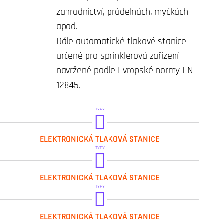
zahradnictví, prádelnách, myčkách
apod.
Dále automatické tlakové stanice
určené pro sprinklerová zařízení
navržené podle Evropské normy EN
12845.
TYPY
DAB.1 ESYBOX MAX
ELEKTRONICKÁ TLAKOVÁ STANICE
TYPY
DAB.2 ESYBOX MAX
ELEKTRONICKÁ TLAKOVÁ STANICE
TYPY
DAB.3 ESYBOX MAX
ELEKTRONICKÁ TLAKOVÁ STANICE