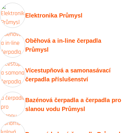
Elektronika Průmysl
Oběhová a in-line čerpadla
Průmysl
Vícestupňová a samonasávací
čerpadla příslušenství
Bazénová čerpadla a čerpadla pro
slanou vodu Průmysl