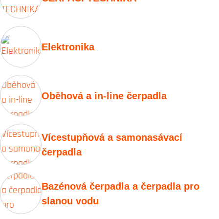
Elektronika
Oběhová a in-line čerpadla
Vícestupňová a samonasávací
čerpadla
Bazénová čerpadla a čerpadla pro
slanou vodu