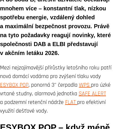
mnohem více – konstantní tlak, nízkou
spotřebu energie, vzdálený dohled
a maximální bezpečnost provozu. Právě
na tyto požadavky reagují novinky, které
společnosti DAB a ELBI představují
v akčním letáku 2026.
Mezi nejzajímavější přírůstky letošního roku patří
nová domácí vodárna pro zvýšení tlaku vody
ESYBOX POP
, ponorná 3" čerpadla
WPS
pro úzké
vrtané studny, alarmová jednotka
SAFE ALERT
a podzemní retenční nádrže
FLAT
pro efektivní
využití dešťové vody.
ESYBOX POP – když méně