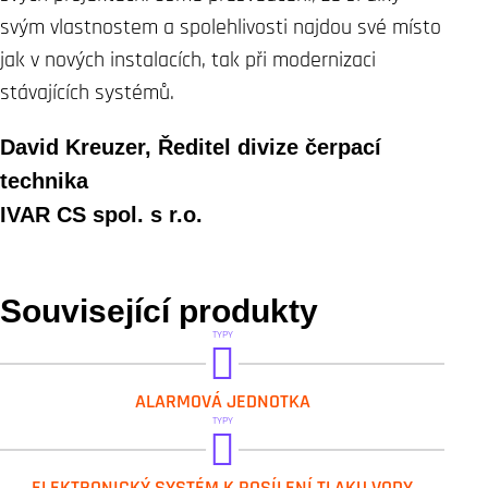
svým vlastnostem a spolehlivosti najdou své místo
jak v nových instalacích, tak při modernizaci
stávajících systémů.
David Kreuzer, Ředitel divize čerpací
technika
IVAR CS spol. s r.o.
Související produkty
TYPY
DAB.SAFE ALERT
ALARMOVÁ JEDNOTKA
TYPY
DAB.ESYBOX POP
ELEKTRONICKÝ SYSTÉM K POSÍLENÍ TLAKU VODY