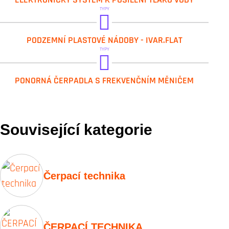
TYPY
IVAR.FLAT-3000
PODZEMNÍ PLASTOVÉ NÁDOBY - IVAR.FLAT
IVAR.FLAT-5000
TYPY
IVAR.WPS 3-16 PAD
PONORNÁ ČERPADLA S FREKVENČNÍM MĚNIČEM
IVAR.WPS 3-21 PAD
IVAR.WPS 4-24 PAD
Související kategorie
Čerpací technika
ČERPACÍ TECHNIKA