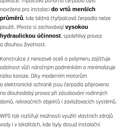
aplikace. Třípalcová ponorná čerpadla byla
navržena pro instalaci
do vrtů menších
průměrů
, kde běžná čtyřpalcová čerpadla nelze
použít. Přesto si zachovávají
vysokou
hydraulickou účinnost
, spolehlivý provoz
a dlouhou životnost.
Konstrukce z nerezové oceli a polymeru zajišťuje
odolnost vůči náročným podmínkám a minimalizuje
riziko koroze. Díky moderním motorům
a elektronické ochraně jsou čerpadla připravena
na dlouhodobý provoz při zásobování rodinných
domů, rekreačních objektů i zavlažovacích systémů.
WPS tak rozšiřují možnosti využití vlastních zdrojů
vody i v lokalitách, kde byly dosud instalační