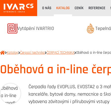
O NÁS
KATALOG
CENÍK
REFERENCE
Produkty z kategorie
Produkt
Vytápění IVARTRIO
Tepelná
Katalog
Čerpací technika
ČERPACÍ TECHNIKA
Oběhová a in-line čerp
Oběhová a in-line čer
Čerpadla řady EVOPLUS, EVOSTA2 a 3 mohou
kanceláře, bytové domy, nemocnice a ško
vybavena závitovými i přírubovými vstupy 