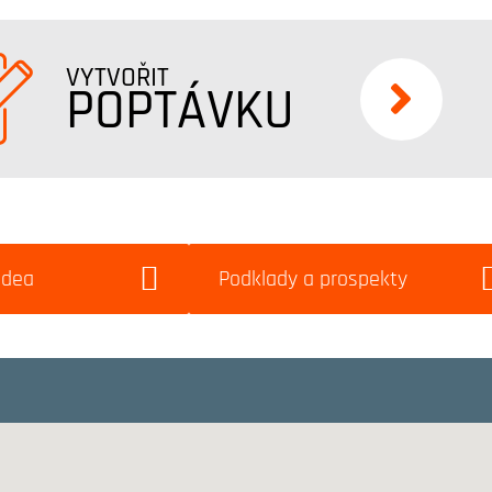
VYTVOŘIT
POPTÁVKU
idea
Podklady a prospekty