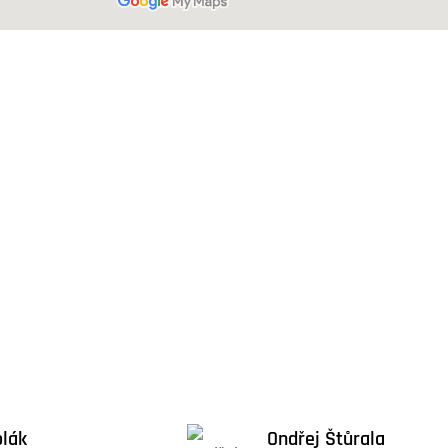
olák
Ondřej Štůrala