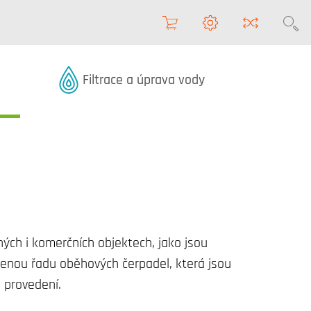
Produkty z kategorie
Filtrace a úprava vody
ch i komerčních objektech, jako jsou
enou řadu oběhových čerpadel, která jsou
m provedení.