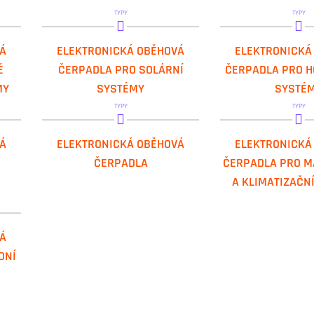
TYPY
TYPY
DAB.EVOSTA2 SOL
DAB.EVOSTA
Á
ELEKTRONICKÁ OBĚHOVÁ
ELEKTRONICKÁ
É
ČERPADLA PRO SOLÁRNÍ
ČERPADLA PRO 
MY
SYSTÉMY
SYSTÉ
TYPY
TYPY
DAB.EVOPLUS LITE SAN
DAB.EVOPLUS
Á
ELEKTRONICKÁ OBĚHOVÁ
ELEKTRONICKÁ
ČERPADLA
ČERPADLA PRO M
A KLIMATIZAČN
Á
DNÍ