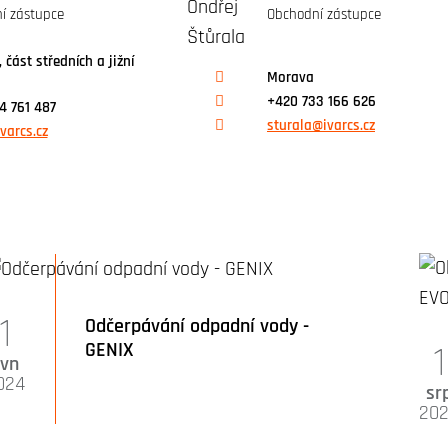
í zástupce
Obchodní zástupce
 část středních a jižní
Morava
+420 733 166 626
4 761 487
sturala@ivarcs.cz
varcs.cz
1
Odčerpávání odpadní vody -
GENIX
1
čvn
024
sr
20