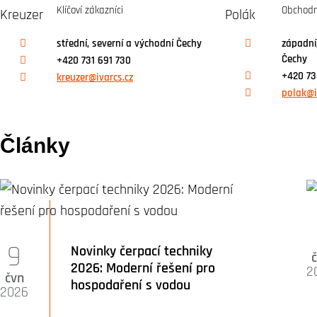
Klíčoví zákazníci
Obchodn
střední, severní a východní Čechy
západní,
Čechy
+420 731 691 730
+420 73
kreuzer@ivarcs.cz
polak@i
Články
9
Novinky čerpací techniky
2026: Moderní řešení pro
2
čvn
hospodaření s vodou
2026