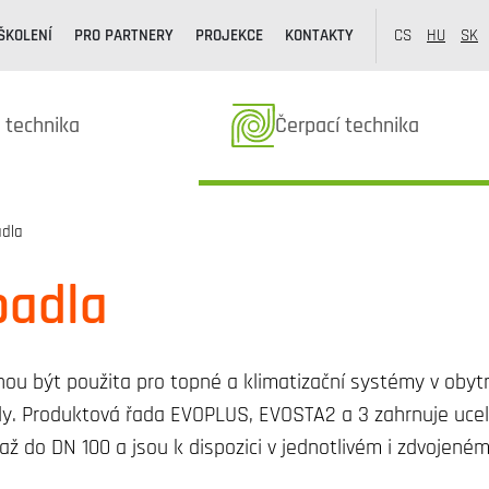
ŠKOLENÍ
PRO PARTNERY
PROJEKCE
KONTAKTY
CS
HU
SK
y z kategorie
Produkty z kategorie
 technika
Čerpací technika
adla
padla
 být použita pro topné a klimatizační systémy v obytný
ly. Produktová řada EVOPLUS, EVOSTA2 a 3 zahrnuje ucel
až do DN 100 a jsou k dispozici v jednotlivém i zdvojené