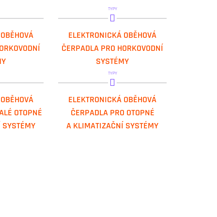
TYPY
2 SAN
DAB.EVOSTA2 SAN
 OBĚHOVÁ
ELEKTRONICKÁ OBĚHOVÁ
HORKOVODNÍ
ČERPADLA PRO HORKOVODNÍ
MY
SYSTÉMY
TYPY
 SMALL
DAB.EVOPLUS
 OBĚHOVÁ
ELEKTRONICKÁ OBĚHOVÁ
ALÉ OTOPNÉ
ČERPADLA PRO OTOPNÉ
Í SYSTÉMY
A KLIMATIZAČNÍ SYSTÉMY