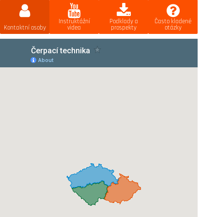
Instruktážní
Podklady a
Často kladené
Kontaktní osoby
videa
prospekty
otázky