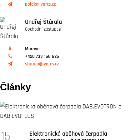
polak@ivarcs.cz
Ondřej Štůrala
Obchodní zástupce
Morava
+420 733 166 626
sturala@ivarcs.cz
Články
15
Elektronická oběhová čerpadla