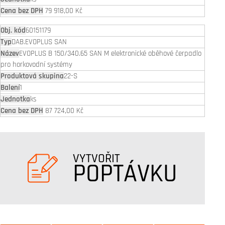
79 918,00 Kč
60151179
DAB.EVOPLUS SAN
EVOPLUS B 150/340.65 SAN M elektronické oběhové čerpadlo
pro horkovodní systémy
22-S
1
ks
87 724,00 Kč
VYTVOŘIT
POPTÁVKU