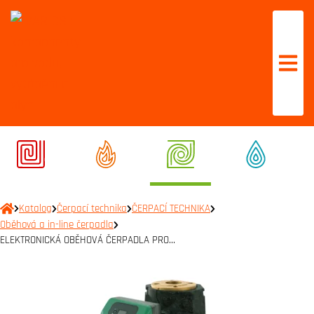
Katalog
Čerpací technika
ČERPACÍ TECHNIKA
Oběhová a in-line čerpadla
ELEKTRONICKÁ OBĚHOVÁ ČERPADLA PRO…