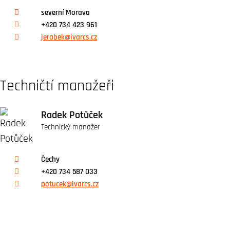
severní Morava
+420 734 423 961
jerabek@ivarcs.cz
Techničtí manažeři
Radek Potůček
Technický manažer
Čechy
+420 734 587 033
potucek@ivarcs.cz