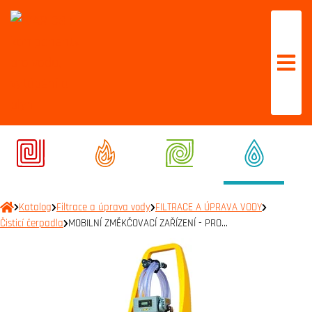
Katalog
Filtrace a úprava vody
FILTRACE A ÚPRAVA VODY
Čisticí čerpadla
MOBILNÍ ZMĚKČOVACÍ ZAŘÍZENÍ - PRO…