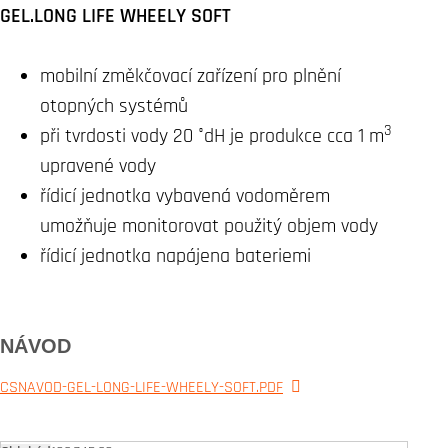
GEL.LONG LIFE WHEELY SOFT
mobilní změkčovací zařízení pro plnění
otopných systémů
3
při tvrdosti vody 20 °dH je produkce cca 1 m
upravené vody
řídicí jednotka vybavená vodoměrem
umožňuje monitorovat použitý objem vody
řídicí jednotka napájena bateriemi
NÁVOD
CSNAVOD-GEL-LONG-LIFE-WHEELY-SOFT.PDF