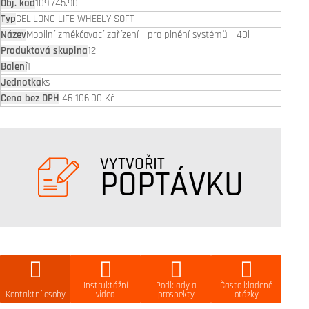
109.745.90
GEL.LONG LIFE WHEELY SOFT
Mobilní změkčovací zařízení - pro plnění systémů - 40l
12.
1
ks
46 106,00 Kč
VYTVOŘIT
POPTÁVKU
Instruktážní
Podklady a
Často kladené
Kontaktní osoby
videa
prospekty
otázky