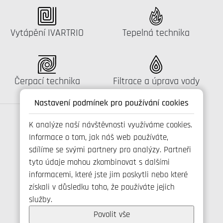
Katalog:
Katalog:
Vytápění IVARTRIO
Tepelná technika
Katalog:
Katalog:
Čerpací technika
Filtrace a úprava vody
Nastavení podmínek pro používání cookies
K analýze naší návštěvnosti využíváme cookies.
Informace o tom, jak náš web používáte,
Spojte se s námi
sdílíme se svými partnery pro analýzy. Partneři
tyto údaje mohou zkombinovat s dalšími
informacemi, které jste jim poskytli nebo které
získali v důsledku toho, že používáte jejich
+420 800 173 965
služby.
info@ivarcs.cz
Ochrana osobních udajů
Povolit vše
Cookies