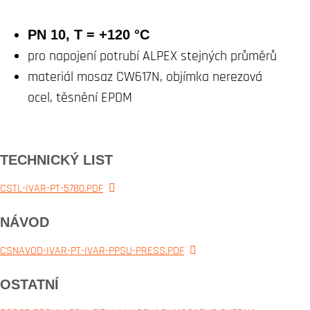
PN 10, T = +120 °C
pro napojení potrubí ALPEX stejných průměrů
materiál mosaz CW617N, objímka nerezová
ocel, těsnění EPDM
TECHNICKÝ LIST
CSTL-IVAR-PT-5780.PDF
NÁVOD
CSNAVOD-IVAR-PT-IVAR-PPSU-PRESS.PDF
OSTATNÍ