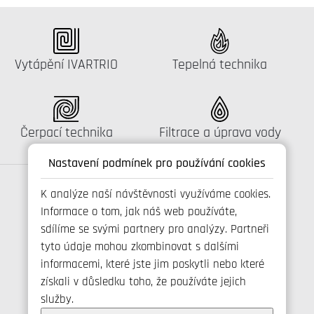
Katalog:
Katalog:
Vytápění IVARTRIO
Tepelná technika
Katalog:
Katalog:
Čerpací technika
Filtrace a úprava vody
Nastavení podmínek pro používání cookies
K analýze naší návštěvnosti využíváme cookies.
Informace o tom, jak náš web používáte,
Spojte se s námi
sdílíme se svými partnery pro analýzy. Partneři
tyto údaje mohou zkombinovat s dalšími
informacemi, které jste jim poskytli nebo které
získali v důsledku toho, že používáte jejich
+420 800 173 965
služby.
info@ivarcs.cz