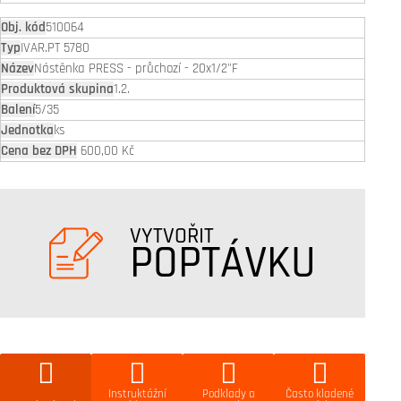
510064
IVAR.PT 5780
Nástěnka PRESS - průchozí - 20x1/2"F
1.2.
5/35
ks
600,00 Kč
VYTVOŘIT
POPTÁVKU
Instruktážní
Podklady a
Často kladené