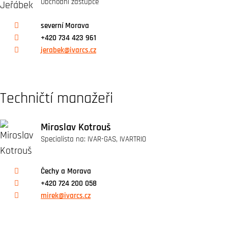
Obchodní zástupce
severní Morava
+420 734 423 961
jerabek@ivarcs.cz
Techničtí manažeři
Miroslav Kotrouš
Specialista na: IVAR-GAS, IVARTRIO
Čechy a Morava
+420 724 200 058
mirek@ivarcs.cz