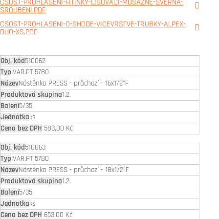
CSOST-PROHLASENI-FITINKY-LISOVACI-MOSAZNE-SVERNA-
SROUBENI.PDF
CSOST-PROHLASENI-O-SHODE-VICEVRSTVE-TRUBKY-ALPEX-
DUO-XS.PDF
510062
IVAR.PT 5780
Nástěnka PRESS - průchozí - 16x1/2"F
1.2.
5/35
ks
583,00 Kč
510063
IVAR.PT 5780
Nástěnka PRESS - průchozí - 18x1/2"F
1.2.
5/35
ks
653,00 Kč