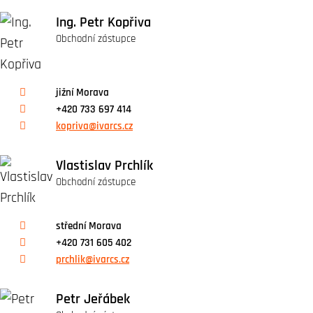
Ing. Petr Kopřiva
Obchodní zástupce
jižní Morava
+420 733 697 414
kopriva@ivarcs.cz
Vlastislav Prchlík
Obchodní zástupce
střední Morava
+420 731 605 402
prchlik@ivarcs.cz
Petr Jeřábek