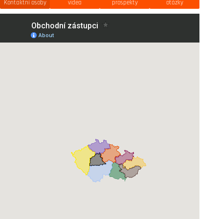
Kontaktní osoby
videa
prospekty
otázky