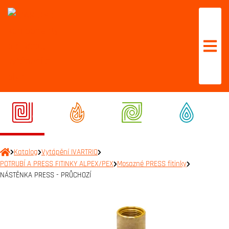
Katalog
Vytápění IVARTRIO
POTRUBÍ A PRESS FITINKY ALPEX/PEX
Mosazné PRESS fitinky
NÁSTĚNKA PRESS - PRŮCHOZÍ