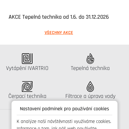
AKCE Tepelná technika od 1.6. do 31.12.2026
VŠECHNY AKCE
Katalog:
Katalog:
Vytápění IVARTRIO
Tepelná technika
Katalog:
Katalog:
Čerpací technika
Filtrace a úprava vody
Nastavení podmínek pro používání cookies
K analýze naší návštěvnosti využíváme cookies.
Informace o tom, jak náš web používáte,