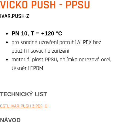
VÍČKO PUSH - PPSU
IVAR.PUSH-Z
PN 10, T = +120 °C
pro snadné uzavření potrubí ALPEX bez
použití lisovacího zařízení
materiál plast PPSU, objímka nerezová ocel,
těsnění EPDM
TECHNICKÝ LIST
CSTL-IVAR-PUSH-Z.PDF
NÁVOD