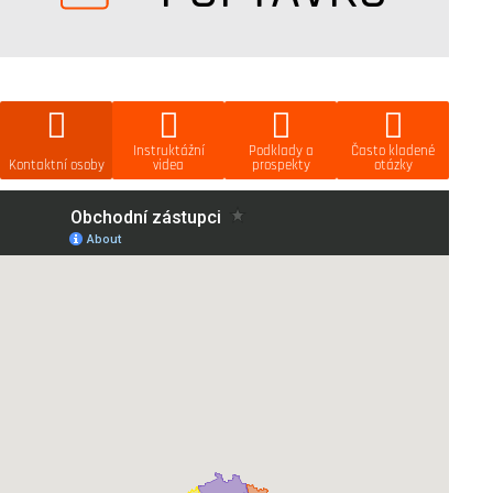
Instruktážní
Podklady a
Často kladené
Kontaktní osoby
videa
prospekty
otázky