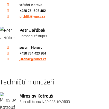
střední Morava
+420 731 605 402
prchlik@ivarcs.cz
Petr Jeřábek
Obchodní zástupce
severní Morava
+420 734 423 961
jerabek@ivarcs.cz
Techničtí manažeři
Miroslav Kotrouš
Specialista na: IVAR-GAS, IVARTRIO