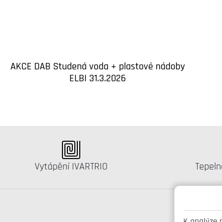
AKCE DAB Studená voda + plastové nádoby
ELBI 31.3.2026
Katalog:
Katalo
Vytápění IVARTRIO
Tepeln
K analýze 