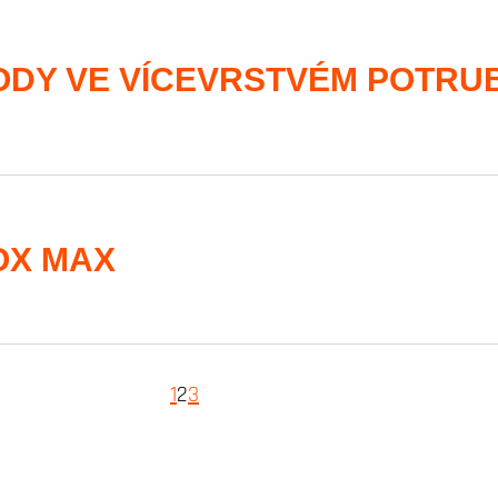
DY VE VÍCEVRSTVÉM POTRUB
OX MAX
1
2
3