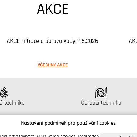
AKCE
AKCE Filtrace a úprava vody 11.5.2026
AKC
VŠECHNY AKCE
g:
Katalog:
á technika
Čerpací technika
Nastavení podmínek pro používání cookies
naší návštěvnosti využíváme cookies. Informace