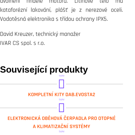
uvolnění hřídele motoru. Litinové tělo má
kataforézní lakování, plášť je z nerezové oceli.
Vodotěsná elektronika s třídou ochrany IPX5.
David Kreuzer, technický manažer
IVAR CS spol. s r.o.
Související produkty
TYPY
DAB.EVOSTA KIT
KOMPLETNÍ KITY DAB.EVOSTA2
TYPY
DAB.EVOSTA2
ELEKTRONICKÁ OBĚHOVÁ ČERPADLA PRO OTOPNÉ
A KLIMATIZAČNÍ SYSTÉMY
TYPY