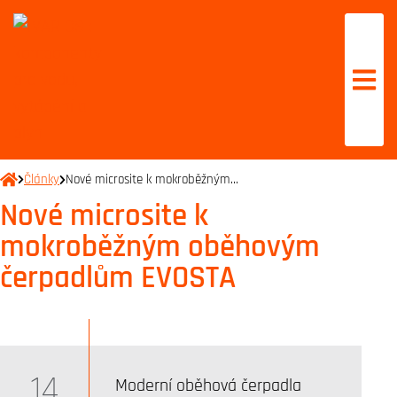
Články
Nové microsite k mokroběžným…
Nové microsite k
mokroběžným oběhovým
čerpadlům EVOSTA
14
Moderní oběhová čerpadla