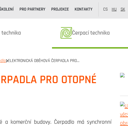
ŠKOLENÍ
PRO PARTNERY
PROJEKCE
KONTAKTY
CS
HU
SK
y z kategorie
Produkty z kategorie
 technika
Čerpací technika
adla
ELEKTRONICKÁ OBĚHOVÁ ČERPADLA PRO…
ERPADLA PRO OTOPNÉ
é a komerční budovy. Čerpadlo má synchronní