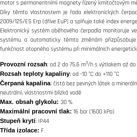
motor s permanentními magnety řízený kmitočtovým m
Díky těmto vlastnostem je řada elektronických čerpa
2009/125/ES Erp (dříve EuP) a splňuje také index energet
Elektronický systém oběhového čerpadla monitoruje v
systému a automaticky těmto změnám přizpůsobuje 
funkčnost otopného systému při minimálních energetic
3
Provozní rozsah
: od 2 do 75,6 m
/h s výtlakem až do
Rozsah teploty kapaliny
: od -10 °C do +110 °C
Čerpaná kapalina
: čistá bez pevných látek a mineráln
neutrální, vlastnostmi blízká vodě
Max. obsah glykolu:
30 %
Maximální pracovní tlak:
16 bar (1600 kPa)
Stupeň krytí
: IP44
Třída izolace:
F