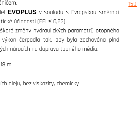
ěničem.
del
EVOPLUS
v souladu s Evropskou směrnicí
ické účinnosti (EEI ≤ 0,23).
eškeré změny hydraulických parametrů otopného
výkon čerpadla tak, aby byla zachována plná
kých nárocích na dopravu topného média.
 18 m
ích olejů, bez viskozity, chemicky