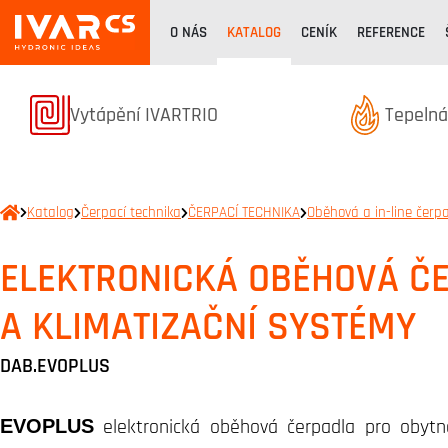
O NÁS
KATALOG
CENÍK
REFERENCE
Produkty z kategorie
Produkt
Vytápění IVARTRIO
Tepelná
Katalog
Čerpací technika
ČERPACÍ TECHNIKA
Oběhová a in-line čerp
ELEKTRONICKÁ OBĚHOVÁ Č
A KLIMATIZAČNÍ SYSTÉMY
DAB.EVOPLUS
EVOPLUS
elektronická oběhová čerpadla pro obytn