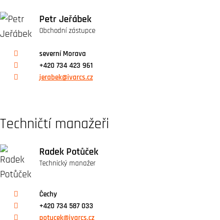
Petr Jeřábek
Obchodní zástupce
severní Morava
+420 734 423 961
jerabek@ivarcs.cz
Techničtí manažeři
Radek Potůček
Technický manažer
Čechy
+420 734 587 033
potucek@ivarcs.cz