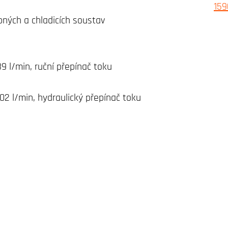
pných a chladicích soustav
39 l/min, ruční přepínač toku
102 l/min, hydraulický přepínač toku