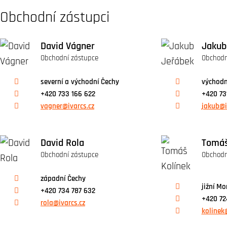
Obchodní zástupci
David Vágner
Jakub
Obchodní zástupce
Obchodn
severní a východní Čechy
východn
+420 733 166 622
+420 73
vagner@ivarcs.cz
jakub@i
David Rola
Tomáš
Obchodní zástupce
Obchodn
západní Čechy
jižní M
+420 734 787 632
+420 72
rola@ivarcs.cz
kolinek