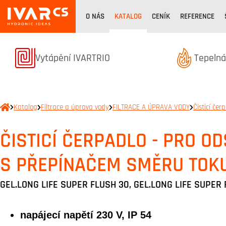
O NÁS
KATALOG
CENÍK
REFERENCE
Produkty z kategorie
Produkt
Vytápění IVARTRIO
Tepelná
Katalog
Filtrace a úprava vody
FILTRACE A ÚPRAVA VODY
Čisticí čer
ČISTICÍ ČERPADLO - PRO O
S PŘEPÍNAČEM SMĚRU TOK
GEL.LONG LIFE SUPER FLUSH 30, GEL.LONG LIFE SUPER
napájecí napětí 230 V, IP 54