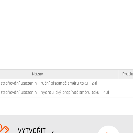
Název
Produ
odstraňování usazenin - ruční přepínač směru toku - 24l
odstraňování usazenin - hydraulický přepínač směru toku - 40l
VYTVOŘIT