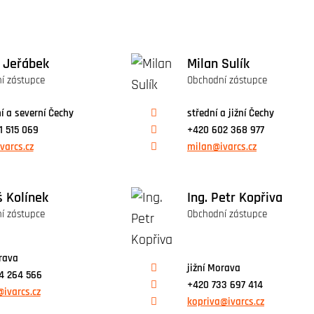
 Jeřábek
Milan Sulík
í zástupce
Obchodní zástupce
í a severní Čechy
střední a jižní Čechy
1 515 069
+420 602 368 977
varcs.cz
milan@ivarcs.cz
 Kolínek
Ing. Petr Kopřiva
í zástupce
Obchodní zástupce
orava
jižní Morava
4 264 566
+420 733 697 414
@ivarcs.cz
kopriva@ivarcs.cz