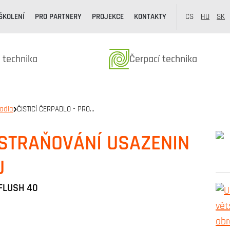
ŠKOLENÍ
PRO PARTNERY
PROJEKCE
KONTAKTY
CS
HU
SK
y z kategorie
Produkty z kategorie
 technika
Čerpací technika
padla
ČISTICÍ ČERPADLO - PRO…
DSTRAŇOVÁNÍ USAZENIN
U
 FLUSH 40