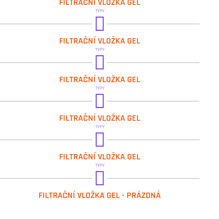
FILTRAČNÍ VLOŽKA GEL
GEL.90 µm PP
TYPY
GEL.90 µm NEREZ
FILTRAČNÍ VLOŽKA GEL
TYPY
GEL.90 µm NEREZ FLAT
FILTRAČNÍ VLOŽKA GEL
TYPY
GEL.20 µm VLAKNO
FILTRAČNÍ VLOŽKA GEL
GEL.5 µm VLAKNO
TYPY
GEL.PP+AKTIVNI UHLI
FILTRAČNÍ VLOŽKA GEL
TYPY
GEL.EMPTY PP
FILTRAČNÍ VLOŽKA GEL - PRÁZDNÁ