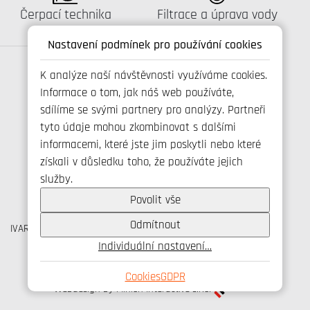
Katalog:
Katalog:
Čerpací technika
Filtrace a úprava vody
Nastavení podmínek pro používání cookies
K analýze naší návštěvnosti využíváme cookies.
Informace o tom, jak náš web používáte,
Spojte se s námi
sdílíme se svými partnery pro analýzy. Partneři
tyto údaje mohou zkombinovat s dalšími
informacemi, které jste jim poskytli nebo které
získali v důsledku toho, že používáte jejich
+420 800 173 965
služby.
info@ivarcs.cz
Ochrana osobních udajů
Povolit vše
Cookies
Odmítnout
IVAR CS spol. s r.o., Velvarská 9, Podhořany, 277 51 Nelahozeves
IČO: 45276935 DIČ: CZ45276935
Individuální nastavení…
© IVAR CS spol. s r.o., 2026
Cookies
GDPR
Webdesign by Minion Interactive s.r.o.