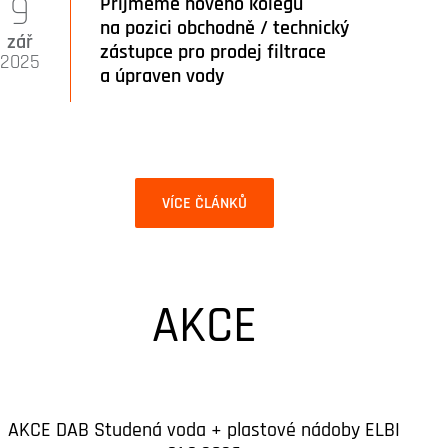
9
Přijmeme nového kolegu
na pozici obchodně / technický
zář
zástupce pro prodej filtrace
2025
a úpraven vody
VÍCE ČLÁNKŮ
AKCE
AKCE DAB Studená voda + plastové nádoby ELBI