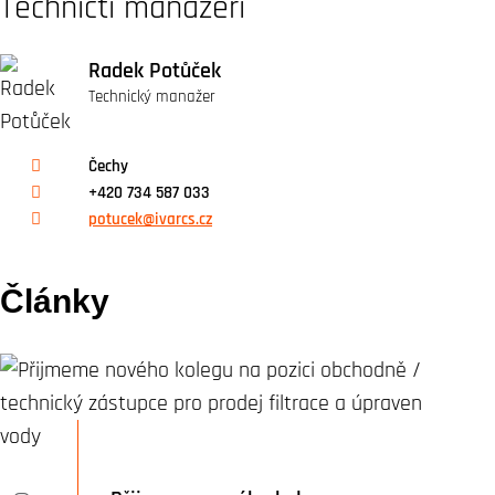
Techničtí manažeři
Radek Potůček
Technický manažer
Čechy
+420 734 587 033
potucek@ivarcs.cz
Články