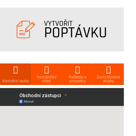
VYTVOŘIT
POPTÁVKU
Instruktážní
Podklady a
Často kladené
Kontaktní osoby
videa
prospekty
otázky