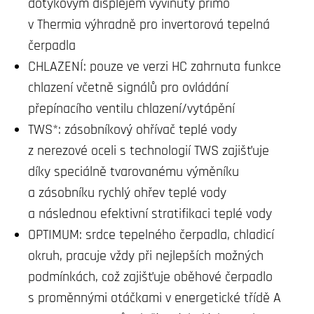
dotykovým displejem vyvinutý přímo
v Thermia výhradně pro invertorová tepelná
čerpadla
CHLAZENÍ: pouze ve verzi HC zahrnuta funkce
chlazení včetně signálů pro ovládání
přepínacího ventilu chlazení/vytápění
TWS*: zásobníkový ohřívač teplé vody
z nerezové oceli s technologií TWS zajišťuje
díky speciálně tvarovanému výměníku
a zásobníku rychlý ohřev teplé vody
a následnou efektivní stratifikaci teplé vody
OPTIMUM: srdce tepelného čerpadla, chladicí
okruh, pracuje vždy při nejlepších možných
podmínkách, což zajišťuje oběhové čerpadlo
s proměnnými otáčkami v energetické třídě A