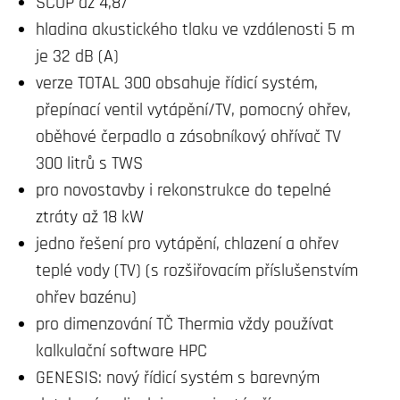
SCOP až 4,87
hladina akustického tlaku ve vzdálenosti 5 m
je 32 dB (A)
verze TOTAL 300 obsahuje řídicí systém,
přepínací ventil vytápění/TV, pomocný ohřev,
oběhové čerpadlo a zásobníkový ohřívač TV
300 litrů s TWS
pro novostavby i rekonstrukce do tepelné
ztráty až 18 kW
jedno řešení pro vytápění, chlazení a ohřev
teplé vody (TV) (s rozšiřovacím příslušenstvím
ohřev bazénu)
pro dimenzování TČ Thermia vždy používat
kalkulační software HPC
GENESIS: nový řídicí systém s barevným