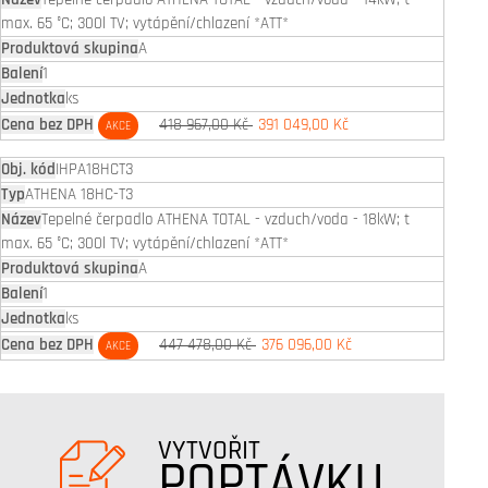
max. 65 °C; 300l TV; vytápění/chlazení *ATT*
A
1
ks
418 967,00 Kč
391 049,00 Kč
AKCE
IHPA18HCT3
ATHENA 18HC-T3
Tepelné čerpadlo ATHENA TOTAL - vzduch/voda - 18kW; t
max. 65 °C; 300l TV; vytápění/chlazení *ATT*
A
1
ks
447 478,00 Kč
376 096,00 Kč
AKCE
VYTVOŘIT
POPTÁVKU