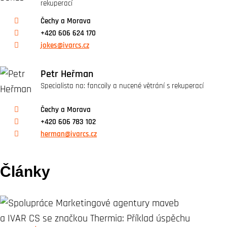
rekuperací
Čechy a Morava
+420 606 624 170
jokes@ivarcs.cz
Petr Heřman
Specialista na: fancoily a nucené větrání s rekuperací
Čechy a Morava
+420 606 783 102
herman@ivarcs.cz
Články