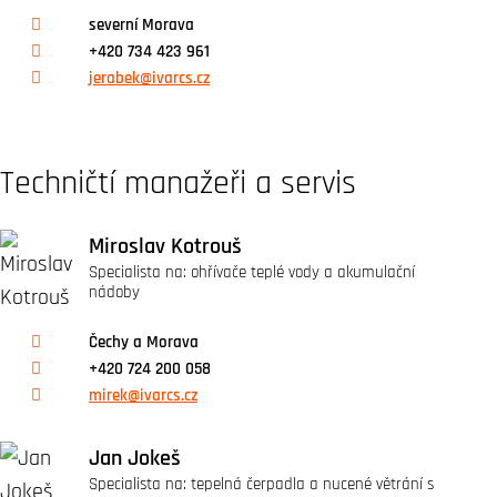
severní Morava
+420 734 423 961
jerabek@ivarcs.cz
Techničtí manažeři a servis
Miroslav Kotrouš
Specialista na: ohřívače teplé vody a akumulační
nádoby
Čechy a Morava
+420 724 200 058
mirek@ivarcs.cz
Jan Jokeš
Specialista na: tepelná čerpadla a nucené větrání s