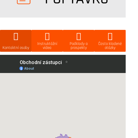
Instruktážní
Podklady a
Často kladené
Kontaktní osoby
videa
prospekty
otázky