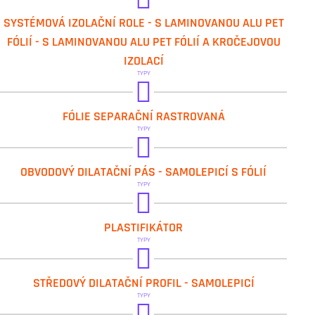
IVAR.TAKR
SYSTÉMOVÁ IZOLAČNÍ ROLE - S LAMINOVANOU ALU PET
FÓLIÍ - S LAMINOVANOU ALU PET FÓLIÍ A KROČEJOVOU
IZOLACÍ
TYPY
IVAR.FR
FÓLIE SEPARAČNÍ RASTROVANÁ
IVAR.FRO
TYPY
IVAR.FRP
IVAR.DP 50
OBVODOVÝ DILATAČNÍ PÁS - SAMOLEPICÍ S FÓLIÍ
IVAR.DP 55
TYPY
IVAR.PL 10
PLASTIFIKÁTOR
TYPY
IVAR.SDP
STŘEDOVÝ DILATAČNÍ PROFIL - SAMOLEPICÍ
TYPY