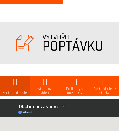
VYTVOŘIT
POPTÁVKU
Instruktážní
Podklady a
Často kladené
Kontaktní osoby
videa
prospekty
otázky