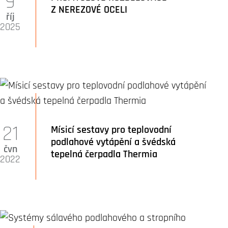
9
Z NEREZOVÉ OCELI
říj
2025
21
Mísicí sestavy pro teplovodní
podlahové vytápění a švédská
čvn
tepelná čerpadla Thermia
2022