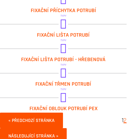
IVAR.PPA
FIXAČNÍ PŘÍCHYTKA POTRUBÍ
IVAR.PPB
TYPY
IVAR.GL
FIXAČNÍ LIŠTA POTRUBÍ
IVAR.GL 18
TYPY
IVAR.GL 40
IVAR.WL
FIXAČNÍ LIŠTA POTRUBÍ - HŘEBENOVÁ
TYPY
IVAR.CLIP
FIXAČNÍ TŘMEN POTRUBÍ
TYPY
IVAR.719
FIXAČNÍ OBLOUK POTRUBÍ PEX
1
2
« PŘEDCHOZÍ STRÁNKA
NÁSLEDUJÍCÍ STRÁNKA »