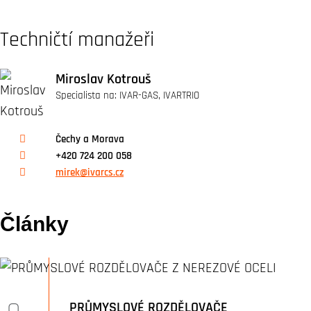
Techničtí manažeři
Miroslav Kotrouš
Specialista na: IVAR-GAS, IVARTRIO
Čechy a Morava
+420 724 200 058
mirek@ivarcs.cz
Články
PRŮMYSLOVÉ ROZDĚLOVAČE