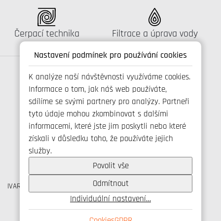
Katalog:
Katalog:
Čerpací technika
Filtrace a úprava vody
Nastavení podmínek pro používání cookies
K analýze naší návštěvnosti využíváme cookies.
Informace o tom, jak náš web používáte,
Spojte se s námi
sdílíme se svými partnery pro analýzy. Partneři
tyto údaje mohou zkombinovat s dalšími
informacemi, které jste jim poskytli nebo které
získali v důsledku toho, že používáte jejich
+420 800 173 965
služby.
info@ivarcs.cz
Ochrana osobních udajů
Povolit vše
Cookies
Odmítnout
IVAR CS spol. s r.o., Velvarská 9, Podhořany, 277 51 Nelahozeves
IČO: 45276935 DIČ: CZ45276935
Individuální nastavení…
© IVAR CS spol. s r.o., 2026
Cookies
GDPR