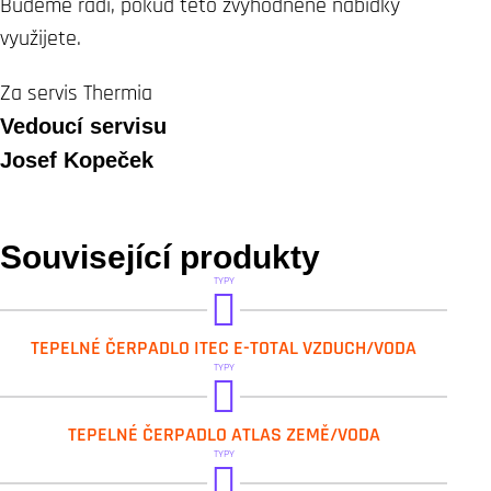
Budeme rádi, pokud této zvýhodněné nabídky
využijete.
Za servis Thermia
Vedoucí servisu
Josef Kopeček
Související produkty
TYPY
ITEC E-T 12
TEPELNÉ ČERPADLO ITEC E-TOTAL VZDUCH/VODA
ITEC E-T 16
TYPY
ITEC E-T 5
BW ATLAS 12
TEPELNÉ ČERPADLO ATLAS ZEMĚ/VODA
ITEC E-T 60 16
BW ATLAS 18
TYPY
ITEC E-T 60 5SP