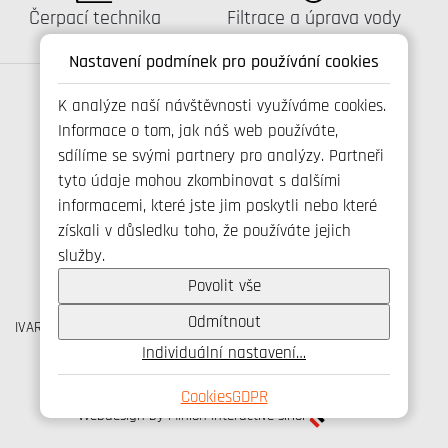
Katalog:
Katalog:
Čerpací technika
Filtrace a úprava vody
Nastavení podmínek pro používání cookies
K analýze naší návštěvnosti využíváme cookies.
Informace o tom, jak náš web používáte,
Spojte se s námi
sdílíme se svými partnery pro analýzy. Partneři
tyto údaje mohou zkombinovat s dalšími
informacemi, které jste jim poskytli nebo které
získali v důsledku toho, že používáte jejich
+420 800 173 965
služby.
info@ivarcs.cz
Ochrana osobních udajů
Povolit vše
Cookies
Odmítnout
IVAR CS spol. s r.o., Velvarská 9, Podhořany, 277 51 Nelahozeves
IČO: 45276935 DIČ: CZ45276935
Individuální nastavení…
© IVAR CS spol. s r.o., 2026
Cookies
GDPR
Webdesign by Minion Interactive s.r.o.