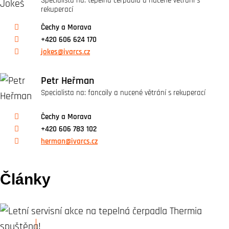
Specialista na: tepelná čerpadla a nucené větrání s
rekuperací
Čechy a Morava
+420 606 624 170
jokes@ivarcs.cz
Petr Heřman
Specialista na: fancoily a nucené větrání s rekuperací
Čechy a Morava
+420 606 783 102
herman@ivarcs.cz
Články