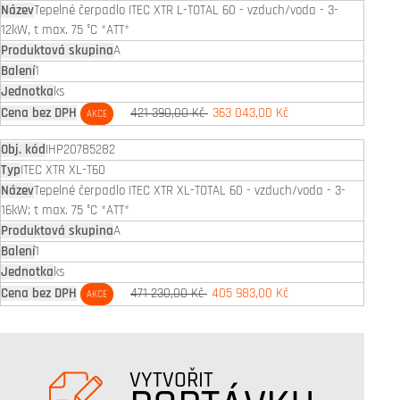
Tepelné čerpadlo ITEC XTR L-TOTAL 60 - vzduch/voda - 3-
12kW, t max. 75 °C *ATT*
A
1
ks
421 390,00 Kč
363 043,00 Kč
AKCE
IHP20785282
ITEC XTR XL-T60
Tepelné čerpadlo ITEC XTR XL-TOTAL 60 - vzduch/voda - 3-
16kW; t max. 75 °C *ATT*
A
1
ks
471 230,00 Kč
405 983,00 Kč
AKCE
VYTVOŘIT