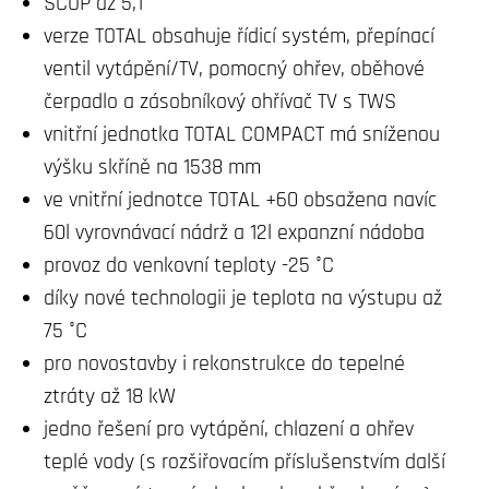
SCOP až 5,1
verze TOTAL obsahuje řídicí systém, přepínací
ventil vytápění/TV, pomocný ohřev, oběhové
čerpadlo a zásobníkový ohřívač TV s TWS
vnitřní jednotka TOTAL COMPACT má sníženou
výšku skříně na 1538 mm
ve vnitřní jednotce TOTAL +60 obsažena navíc
60l vyrovnávací nádrž a 12l expanzní nádoba
provoz do venkovní teploty -25 °C
díky nové technologii je teplota na výstupu až
75 °C
pro novostavby i rekonstrukce do tepelné
ztráty až 18 kW
jedno řešení pro vytápění, chlazení a ohřev
teplé vody (s rozšiřovacím příslušenstvím další