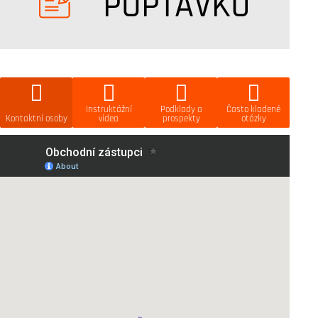
POPTÁVKU
Instruktážní
Podklady a
Často kladené
Kontaktní osoby
videa
prospekty
otázky