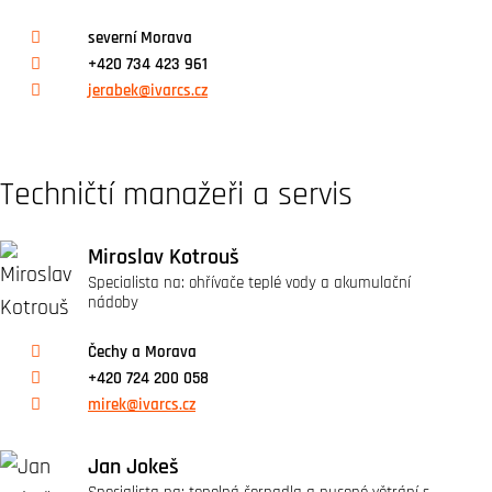
severní Morava
+420 734 423 961
jerabek@ivarcs.cz
Techničtí manažeři a servis
Miroslav Kotrouš
Specialista na: ohřívače teplé vody a akumulační
nádoby
Čechy a Morava
+420 724 200 058
mirek@ivarcs.cz
Jan Jokeš