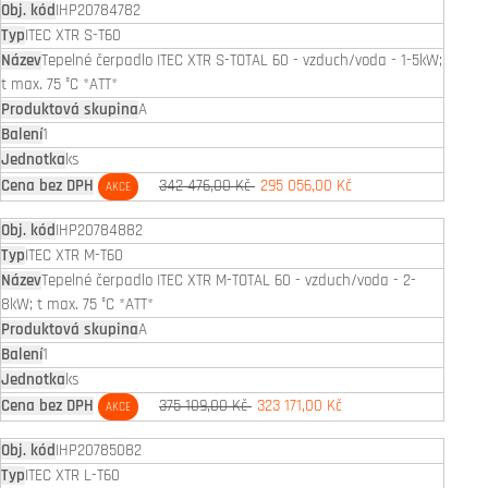
IHP20784782
ITEC XTR S-T60
Tepelné čerpadlo ITEC XTR S-TOTAL 60 - vzduch/voda - 1-5kW;
t max. 75 °C *ATT*
A
1
ks
342 476,00 Kč
295 056,00 Kč
AKCE
IHP20784882
ITEC XTR M-T60
Tepelné čerpadlo ITEC XTR M-TOTAL 60 - vzduch/voda - 2-
8kW; t max. 75 °C *ATT*
A
1
ks
375 109,00 Kč
323 171,00 Kč
AKCE
IHP20785082
ITEC XTR L-T60