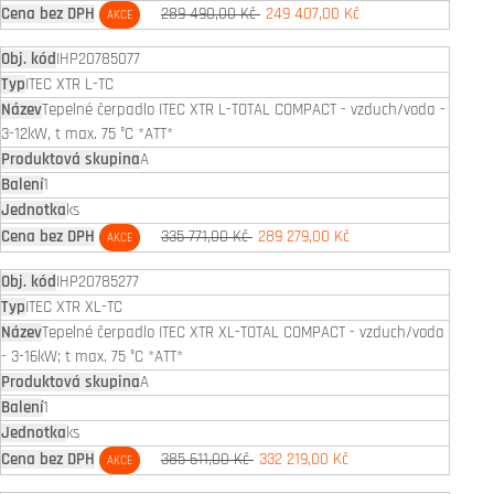
289 490,00 Kč
249 407,00 Kč
AKCE
IHP20785077
ITEC XTR L-TC
Tepelné čerpadlo ITEC XTR L-TOTAL COMPACT - vzduch/voda -
3-12kW, t max. 75 °C *ATT*
A
1
ks
335 771,00 Kč
289 279,00 Kč
AKCE
IHP20785277
ITEC XTR XL-TC
Tepelné čerpadlo ITEC XTR XL-TOTAL COMPACT - vzduch/voda
- 3-16kW; t max. 75 °C *ATT*
A
1
ks
385 611,00 Kč
332 219,00 Kč
AKCE