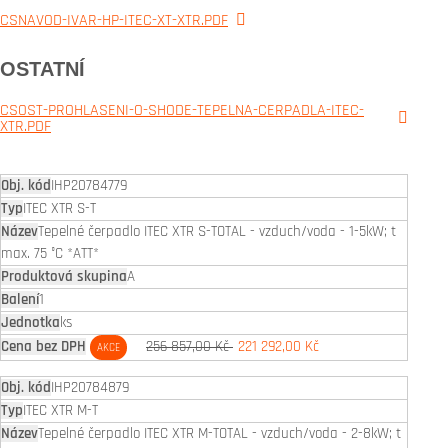
CSNAVOD-IVAR-HP-ITEC-XT-XTR.PDF
OSTATNÍ
CSOST-PROHLASENI-O-SHODE-TEPELNA-CERPADLA-ITEC-
XTR.PDF
IHP20784779
ITEC XTR S-T
Tepelné čerpadlo ITEC XTR S-TOTAL - vzduch/voda - 1-5kW; t
max. 75 °C *ATT*
A
1
ks
256 857,00 Kč
221 292,00 Kč
AKCE
IHP20784879
ITEC XTR M-T
Tepelné čerpadlo ITEC XTR M-TOTAL - vzduch/voda - 2-8kW; t