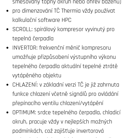
směšovaný topný okruh nebo ohřev bazénu)
pro dimenzování TČ Thermia vždy používat
kalkulační software HPC
SCROLL: spirálový kompresor vyvinutý pro
tepelná čerpadla
INVERTOR: frekvenční měnič kompresoru
umožňuje přizpůsobení výstupního výkonu
tepelného čerpadla aktuální tepelné ztrátě
vytápěného objektu
CHLAZENÍ: v základní verzi TČ je již zahrnuta
funkce chlazení včetně signálů pro ovládání
přepínacího ventilu chlazení/vytápění
OPTIMUM: srdce tepelného čerpadla, chladicí
okruh, pracuje vždy v nejlepších možných
podmínkách, což zajišťuje invertorová