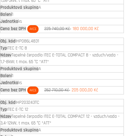
1,06-5kW; t max. 65 °C *ATT*
A
1
ks
225 740,00 Kč
180 000,00 Kč
AKCE
IHP086L4831
ITEC E-TC 8
Tepelné čerpadlo ITEC E-TOTAL COMPACT 8 - vzduch/voda -
1,7-8kW; t max. 65 °C *ATT*
A
1
ks
262 710,00 Kč
205 000,00 Kč
AKCE
IHP203243TC
ITEC E-TC 12
Tepelné čerpadlo ITEC E-TOTAL COMPACT 12 - vzduch/voda -
3,4-12kW, t max. 65 °C *ATT*
A