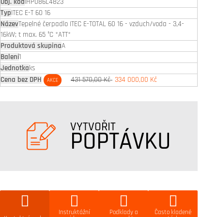
IHP086L4823
ITEC E-T 60 16
Tepelné čerpadlo ITEC E-TOTAL 60 16 - vzduch/voda - 3,4-
16kW; t max. 65 °C *ATT*
A
1
ks
431 570,00 Kč
334 000,00 Kč
AKCE
VYTVOŘIT
POPTÁVKU
Instruktážní
Podklady a
Často kladené