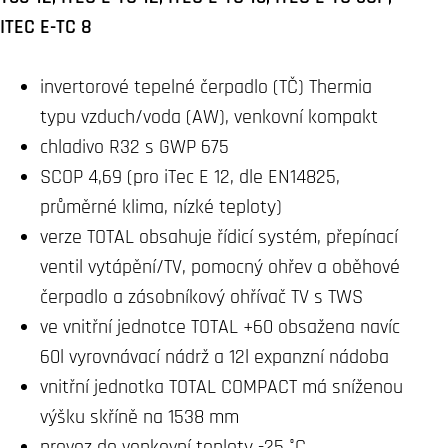
ITEC E-TC 8
invertorové tepelné čerpadlo (TČ) Thermia
typu vzduch/voda (AW), venkovní kompakt
chladivo R32 s GWP 675
SCOP 4,69 (pro iTec E 12, dle EN14825,
průměrné klima, nízké teploty)
verze TOTAL obsahuje řídicí systém, přepínací
ventil vytápění/TV, pomocný ohřev a oběhové
čerpadlo a zásobníkový ohřívač TV s TWS
ve vnitřní jednotce TOTAL +60 obsažena navíc
60l vyrovnávací nádrž a 12l expanzní nádoba
vnitřní jednotka TOTAL COMPACT má sníženou
výšku skříně na 1538 mm
provoz do venkovní teploty -25 °C