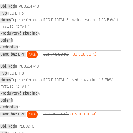
IHP086L4748
ITEC E-T 5
Tepelné čerpadlo ITEC E-TOTAL 5 - vzduch/voda - 1,06-5kW; t
max. 65 °C *ATT*
A
1
ks
225 740,00 Kč
180 000,00 Kč
AKCE
IHP086L4749
ITEC E-T 8
Tepelné čerpadlo ITEC E-TOTAL 8 - vzduch/voda - 1,7-8kW; t
max. 65 °C *ATT*
A
1
ks
262 710,00 Kč
205 000,00 Kč
AKCE
IHP203243T