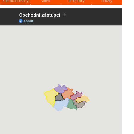
Kontaktní osoby
videa
prospekty
otázky