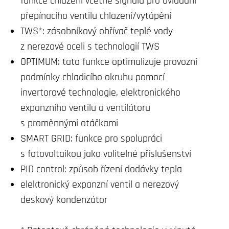
funkce chlazení včetně signálů pro ovládání
přepínacího ventilu chlazení/vytápění
TWS*: zásobníkový ohřívač teplé vody
z nerezové oceli s technologií TWS
OPTIMUM: tato funkce optimalizuje provozní
podmínky chladicího okruhu pomocí
invertorové technologie, elektronického
expanzního ventilu a ventilátoru
s proměnnými otáčkami
SMART GRID: funkce pro spolupráci
s fotovoltaikou jako volitelné příslušenství
PID control: způsob řízení dodávky tepla
elektronický expanzní ventil a nerezový
deskový kondenzátor