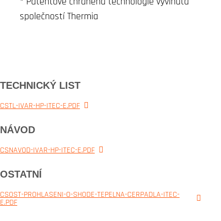
* Patentově chráněná technologie vyvinutá
společností Thermia
TECHNICKÝ LIST
CSTL-IVAR-HP-ITEC-E.PDF
NÁVOD
CSNAVOD-IVAR-HP-ITEC-E.PDF
OSTATNÍ
CSOST-PROHLASENI-O-SHODE-TEPELNA-CERPADLA-ITEC-
E.PDF