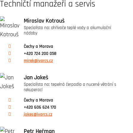
Techničtí manažeři a servis
Miroslav Kotrouš
Specialista na: ohřívače teplé vody a akumulační
nádoby
Čechy a Morava
+420 724 200 058
mirek@ivarcs.cz
Jan Jokeš
Specialista na: tepelná čerpadla a nucené větrání s
rekuperací
Čechy a Morava
+420 606 624 170
jokes@ivarcs.cz
Petr Heřman