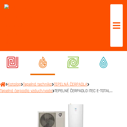
Katalog
Tepelná technika
TEPELNÁ ČERPADLA
Tepelná čerpadla vzduch/voda
TEPELNÉ ČERPADLO ITEC E-TOTAL…