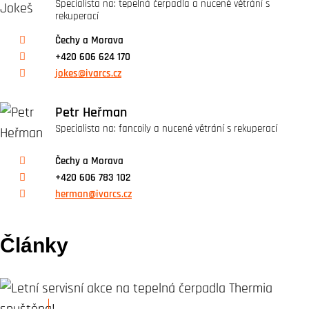
Specialista na: tepelná čerpadla a nucené větrání s
rekuperací
Čechy a Morava
+420 606 624 170
jokes@ivarcs.cz
Petr Heřman
Specialista na: fancoily a nucené větrání s rekuperací
Čechy a Morava
+420 606 783 102
herman@ivarcs.cz
Články