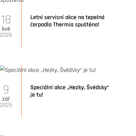
18
Letní servisní akce na tepelná
čerpadla Thermia spuštěna!
kvě
2026
9
Speciální akce „Hezky, Švédsky“
je tu!
zář
2025